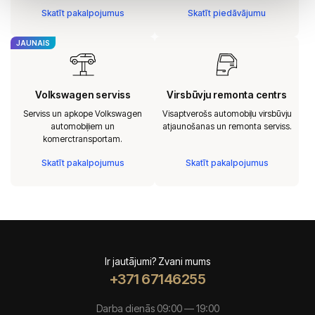
Skatīt pakalpojumus
Skatīt piedāvājumu
JAUNAIS
Volkswagen serviss
Virsbūvju remonta centrs
Serviss un apkope Volkswagen
Visaptverošs automobiļu virsbūvju
automobiļiem un
atjaunošanas un remonta serviss.
komerctransportam.
Skatīt pakalpojumus
Skatīt pakalpojumus
Ir jautājumi? Zvani mums
+371 67146255
Darba dienās 09:00 — 19:00