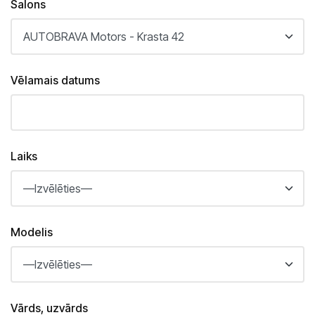
Salons
Saloni
Kārļa Ulmaņa gatvē 96
CUPRA Garage un XPENG
Krasta ielā 42
Vēlamais datums
CUPRA, SEAT, MG un mazlietoti auto
Palīdzība uz ceļa
Laiks
Modelis
Vārds, uzvārds