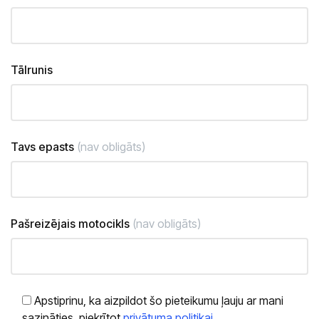
Tālrunis
Tavs epasts
(nav obligāts)
Pašreizējais motocikls
(nav obligāts)
Apstiprinu, ka aizpildot šo pieteikumu ļauju ar mani
sazināties, piekrītot
privātuma politikai
.