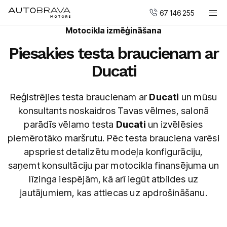
67 146 255
Motocikla izmēģināšana
Automobiļi
Piesakies testa braucienam ar
DUCATI motocikli
Ducati
Pirkt jaunu
Pirkt mazlietotu
Reģistrējies testa braucienam ar
Ducati
un mūsu
Serviss un apkope
konsultants noskaidros Tavas vēlmes, salonā
parādīs vēlamo testa
Ducati
un izvēlēsies
Virsbūvju remonta centrs
piemērotāko maršrutu. Pēc testa brauciena varēsi
apspriest detalizētu modeļa konfigurāciju,
AUTOBRAVA Motors
saņemt konsultāciju par motocikla finansējuma un
Uzņēmumiem
līzinga iespējām, kā arī iegūt atbildes uz
Vakances
jautājumiem, kas attiecas uz apdrošināšanu.
Kontakti