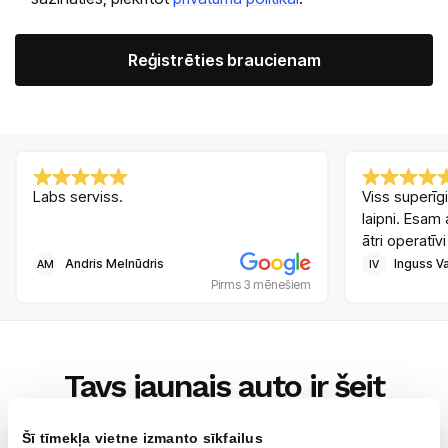
Alternative:
Labs serviss.
Viss superīgi
laipni. Esam 
ātri operatīvi
Andris Melnūdris
Inguss Va
AM
IV
Pirms 3 mēnešiem
Tavs jaunais auto ir šeit
AUTOBRAVA Motors dīlercentrs, kas atrodas Kārļa Ulmaņa gatvē
Šī tīmekļa vietne izmanto sīkfailus