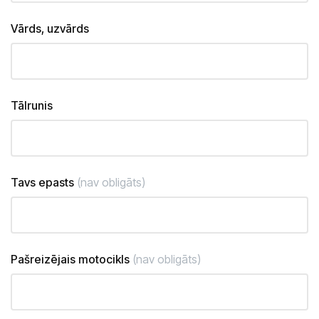
Vārds, uzvārds
Tālrunis
Tavs epasts
(nav obligāts)
Pašreizējais motocikls
(nav obligāts)