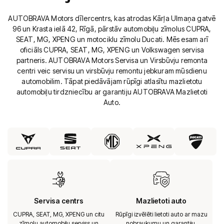
AUTOBRAVA Motors dīlercentrs, kas atrodas Kārļa Ulmaņa gatvē
96 un Krasta ielā 42, Rīgā, pārstāv automobiļu zīmolus CUPRA,
SEAT, MG, XPENG un motociklu zīmolu Ducati. Mēs esam arī
oficiāls CUPRA, SEAT, MG, XPENG un Volkswagen servisa
partneris. AUTOBRAVA Motors Servisa un Virsbūvju remonta
centri veic servisu un virsbūvju remontu jebkuram mūsdienu
automobilim. Tāpat piedāvājam rūpīgi atlasītu mazlietotu
automobiļu tirdzniecību ar garantiju AUTOBRAVA Mazlietoti
Auto.
Servisa centrs
Mazlietoti auto
CUPRA, SEAT, MG, XPENG un citu
Rūpīgi izvēlēti lietoti auto ar mazu
zīmolu automobiļu serviss un
nobraukumu un garantiju.