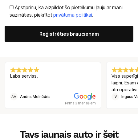
Apstiprinu, ka aizpildot šo pieteikumu ļauju ar mani
sazināties, piekrītot
privātuma politikai
.
Alternative:
Labs serviss.
Viss superīgi
laipni. Esam 
ātri operatīvi
Andris Melnūdris
Inguss Va
AM
IV
Pirms 3 mēnešiem
Tavs jaunais auto ir šeit