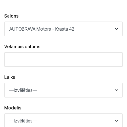
Saloni
Kārļa Ulmaņa gatvē 96
Salons
CUPRA Garage un XPENG
Krasta ielā 42
CUPRA, SEAT, MG un mazlietoti auto
Palīdzība uz ceļa
Vēlamais datums
Laiks
Modelis