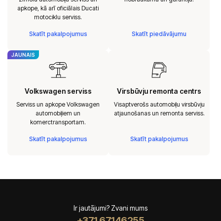
apkope, kā arī oficiālais Ducati
motociklu serviss.
Skatīt pakalpojumus
Skatīt piedāvājumu
JAUNAIS
Volkswagen serviss
Virsbūvju remonta centrs
Serviss un apkope Volkswagen
Visaptverošs automobiļu virsbūvju
automobiļiem un
atjaunošanas un remonta serviss.
komerctransportam.
Skatīt pakalpojumus
Skatīt pakalpojumus
Ir jautājumi? Zvani mums
+371 67146255