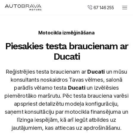
67 146 255
Automobiļi
Motocikla izmēģināšana
DUCATI motocikli
Piesakies testa braucienam ar
Pirkt jaunu
Ducati
Pirkt mazlietotu
Serviss un apkope
Reģistrējies testa braucienam ar
Ducati
un mūsu
Virsbūvju remonta centrs
konsultants noskaidros Tavas vēlmes, salonā
parādīs vēlamo testa
Ducati
un izvēlēsies
AUTOBRAVA Motors
piemērotāko maršrutu. Pēc testa brauciena varēsi
Uzņēmumiem
apspriest detalizētu modeļa konfigurāciju,
Vakances
saņemt konsultāciju par motocikla finansējuma un
Kontakti
līzinga iespējām, kā arī iegūt atbildes uz
jautājumiem, kas attiecas uz apdrošināšanu.