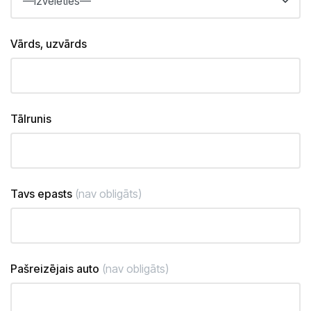
Vārds, uzvārds
Tālrunis
Tavs epasts
(nav obligāts)
Pašreizējais auto
(nav obligāts)