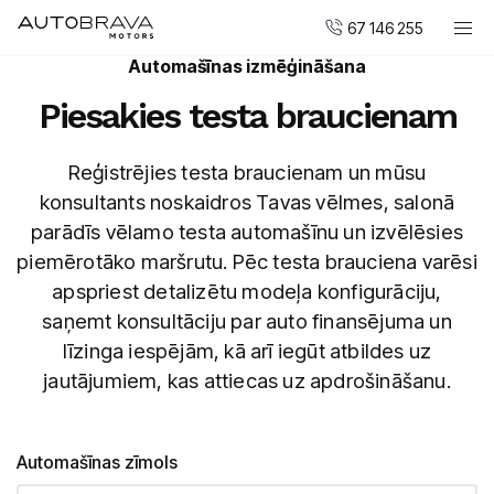
67 146 255
Automašīnas izmēģināšana
Automobiļi
Piesakies testa braucienam
DUCATI motocikli
Pirkt jaunu
Reģistrējies testa braucienam un mūsu
konsultants noskaidros Tavas vēlmes, salonā
Pirkt mazlietotu
parādīs vēlamo testa automašīnu un izvēlēsies
Serviss un apkope
piemērotāko maršrutu. Pēc testa brauciena varēsi
Virsbūvju remonta centrs
apspriest detalizētu modeļa konfigurāciju,
saņemt konsultāciju par auto finansējuma un
AUTOBRAVA Motors
līzinga iespējām, kā arī iegūt atbildes uz
jautājumiem, kas attiecas uz apdrošināšanu.
Uzņēmumiem
Vakances
Kontakti
Automašīnas zīmols