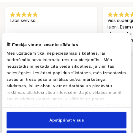
Labs serviss.
Viss superīgi
laipni. Esam 
ātri operatīvi
Andris Melnūdris
Inguss Va
AM
IV
Šī tīmekļa vietne izmanto sīkfailus
Pirms 3 mēnešiem
Mēs uzstādām tikai nepieciešamās sīkdatnes, lai
nodrošinātu savu interneta resursu pieejamību. Mēs
neuzstādīsim nekāda cita veida sīkdatnes, ja vien tās
neieslēgsiet. Ieslēdzot papildus sīkdatnes, mēs izmantosim
Tavs jaunais auto ir šeit
savas un trešo pušu analītikas un/vai mārketinga
sīkdatnes, lai uzlabotu vietnes darbību un piedāvātu
AUTOBRAVA Motors dīlercentrs, kas atrodas Kārļa Ulmaņa gatvē
reklāmas atbilstoši Jūsu interesēm. Ja jūs vēlaties mainīt
96 un Krasta ielā 42, Rīgā, pārstāv automobiļu zīmolus CUPRA,
savus sīkdatņu iestatījumus, klikšķiniet uz pogas
SEAT, MG, XPENG un motociklu zīmolu Ducati. Mēs esam arī
"Personalizēt" šajā informatīvajā banerī vai lapā "Sīkdatņu
oficiāls CUPRA, SEAT, MG, XPENG un Volkswagen servisa
politika". Vairāk informācijas par sīkdatnēm ir pieejama
partneris. AUTOBRAVA Motors Servisa un Virsbūvju remonta
šajā informatīvajā banerī un mūsu Sīkdatņu politikā.
Apstiprināt visus
centri veic servisu un virsbūvju remontu jebkuram mūsdienu
automobilim. Tāpat piedāvājam rūpīgi atlasītu mazlietotu