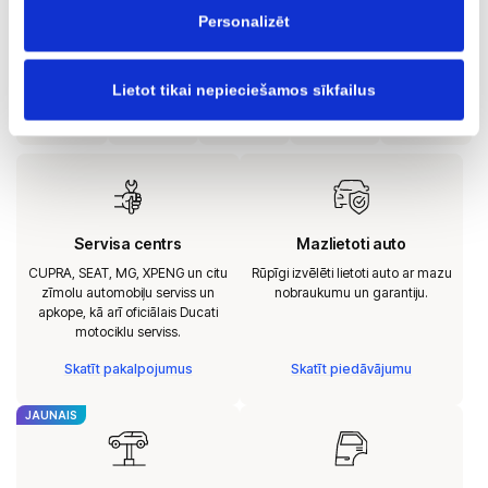
automobiļu tirdzniecību ar garantiju AUTOBRAVA Mazlietoti
Personalizēt
Auto.
Lietot tikai nepieciešamos sīkfailus
Servisa centrs
Mazlietoti auto
CUPRA, SEAT, MG, XPENG un citu
Rūpīgi izvēlēti lietoti auto ar mazu
zīmolu automobiļu serviss un
nobraukumu un garantiju.
apkope, kā arī oficiālais Ducati
motociklu serviss.
Skatīt pakalpojumus
Skatīt piedāvājumu
JAUNAIS