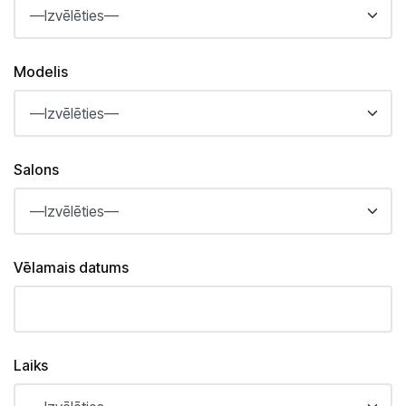
Saloni
Kārļa Ulmaņa gatvē 96
CUPRA Garage un XPENG
Modelis
Krasta ielā 42
CUPRA, SEAT, MG un mazlietoti auto
Palīdzība uz ceļa
Salons
Vēlamais datums
Laiks