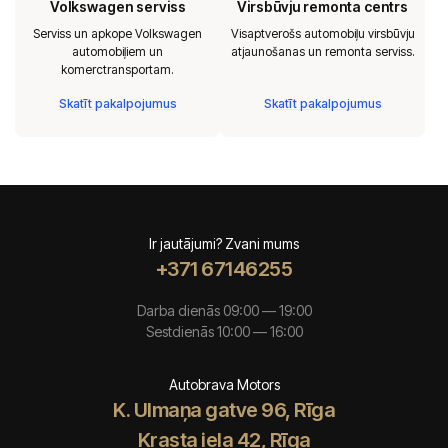
Volkswagen serviss
Virsbūvju remonta centrs
Serviss un apkope Volkswagen
Visaptverošs automobiļu virsbūvju
automobiļiem un
atjaunošanas un remonta serviss.
komerctransportam.
Skatīt pakalpojumus
Skatīt pakalpojumus
Ir jautājumi? Zvani mums
+371 67146255
Darba dienās 09:00 — 19:00
Sestdienās 10:00 — 16:00
Autobrava Motors
K. Ulmaņa gatve 96, Rīga
Krasta iela 42, Rīga