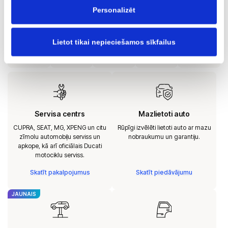
automobiļu tirdzniecību ar garantiju AUTOBRAVA Mazlietoti
Personalizēt
Auto.
Lietot tikai nepieciešamos sīkfailus
Servisa centrs
Mazlietoti auto
CUPRA, SEAT, MG, XPENG un citu
Rūpīgi izvēlēti lietoti auto ar mazu
zīmolu automobiļu serviss un
nobraukumu un garantiju.
apkope, kā arī oficiālais Ducati
motociklu serviss.
Skatīt pakalpojumus
Skatīt piedāvājumu
JAUNAIS