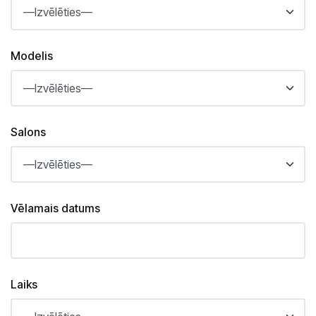
Saloni
Kārļa Ulmaņa gatvē 96
CUPRA Garage un XPENG
Modelis
Krasta ielā 42
CUPRA, SEAT, MG un mazlietoti auto
Palīdzība uz ceļa
Salons
Vēlamais datums
Laiks