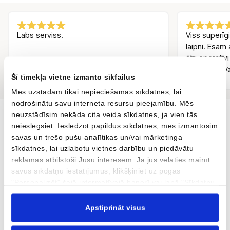
Labs serviss.
Viss superīgi
laipni. Esam 
ātri operatīvi
Andris Melnūdris
Inguss Va
AM
IV
Šī tīmekļa vietne izmanto sīkfailus
Pirms 3 mēnešiem
Mēs uzstādām tikai nepieciešamās sīkdatnes, lai
nodrošinātu savu interneta resursu pieejamību. Mēs
neuzstādīsim nekāda cita veida sīkdatnes, ja vien tās
neieslēgsiet. Ieslēdzot papildus sīkdatnes, mēs izmantosim
Tavs jaunais auto ir šeit
savas un trešo pušu analītikas un/vai mārketinga
sīkdatnes, lai uzlabotu vietnes darbību un piedāvātu
AUTOBRAVA Motors dīlercentrs, kas atrodas Kārļa Ulmaņa gatvē
reklāmas atbilstoši Jūsu interesēm. Ja jūs vēlaties mainīt
96 un Krasta ielā 42, Rīgā, pārstāv automobiļu zīmolus CUPRA,
savus sīkdatņu iestatījumus, klikšķiniet uz pogas
SEAT, MG, XPENG un motociklu zīmolu Ducati. Mēs esam arī
"Personalizēt" šajā informatīvajā banerī vai lapā "Sīkdatņu
oficiāls CUPRA, SEAT, MG, XPENG un Volkswagen servisa
politika". Vairāk informācijas par sīkdatnēm ir pieejama
partneris. AUTOBRAVA Motors Servisa un Virsbūvju remonta
šajā informatīvajā banerī un mūsu Sīkdatņu politikā.
Apstiprināt visus
centri veic servisu un virsbūvju remontu jebkuram mūsdienu
automobilim. Tāpat piedāvājam rūpīgi atlasītu mazlietotu