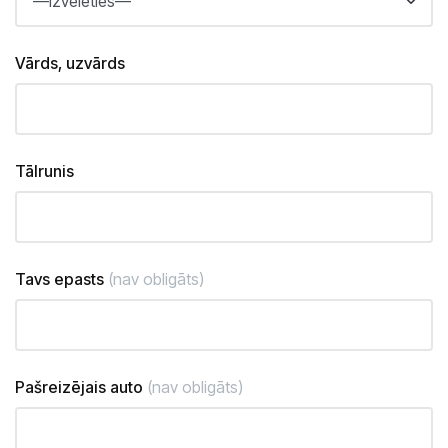
Vārds, uzvārds
Tālrunis
Tavs epasts
(nav obligāts)
Pašreizējais auto
(nav obligāts)