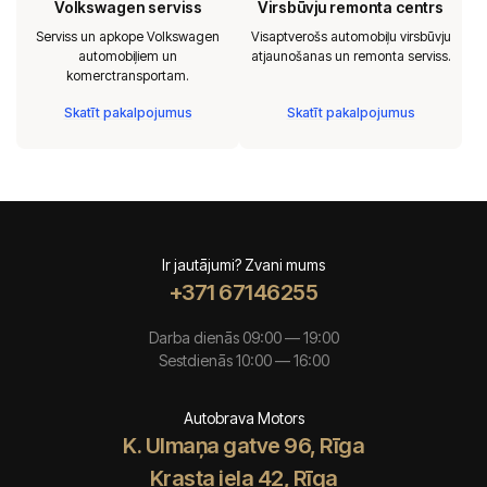
Volkswagen serviss
Virsbūvju remonta centrs
Serviss un apkope Volkswagen
Visaptverošs automobiļu virsbūvju
automobiļiem un
atjaunošanas un remonta serviss.
komerctransportam.
Skatīt pakalpojumus
Skatīt pakalpojumus
Ir jautājumi? Zvani mums
+371 67146255
Darba dienās 09:00 — 19:00
Sestdienās 10:00 — 16:00
Autobrava Motors
K. Ulmaņa gatve 96, Rīga
Krasta iela 42, Rīga