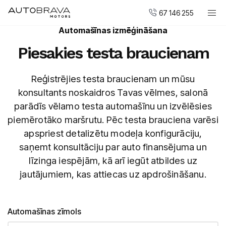
67 146 255
Automašīnas izmēģināšana
Automobiļi
Piesakies testa braucienam
DUCATI motocikli
Pirkt jaunu
Reģistrējies testa braucienam un mūsu
konsultants noskaidros Tavas vēlmes, salonā
Pirkt mazlietotu
parādīs vēlamo testa automašīnu un izvēlēsies
Serviss un apkope
piemērotāko maršrutu. Pēc testa brauciena varēsi
Virsbūvju remonta centrs
apspriest detalizētu modeļa konfigurāciju,
saņemt konsultāciju par auto finansējuma un
AUTOBRAVA Motors
līzinga iespējām, kā arī iegūt atbildes uz
jautājumiem, kas attiecas uz apdrošināšanu.
Uzņēmumiem
Vakances
Kontakti
Automašīnas zīmols