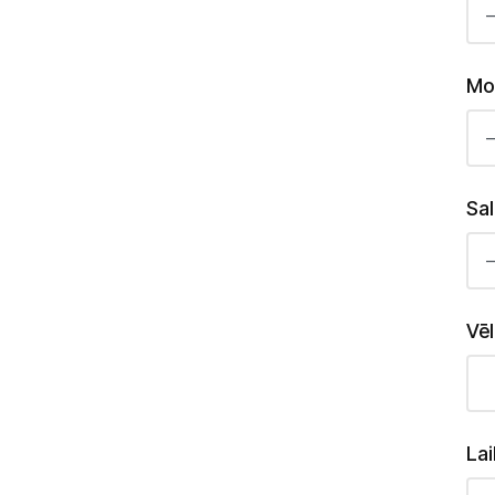
Mo
Sa
Vē
Lai