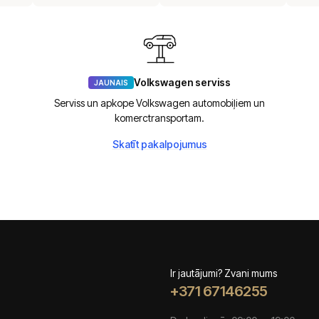
Volkswagen serviss
JAUNAIS
Serviss un apkope Volkswagen automobiļiem un
komerctransportam.
Skatīt pakalpojumus
Ir jautājumi? Zvani mums
+371 67146255