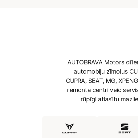
AUTOBRAVA Motors dīlerce
automobiļu zīmolus CU
CUPRA, SEAT, MG, XPENG 
remonta centri veic serv
rūpīgi atlasītu mazl