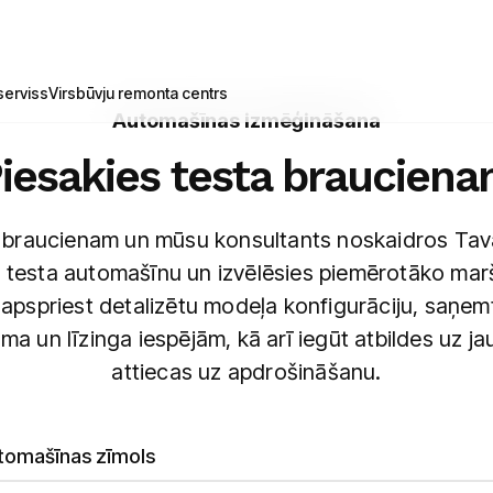
erviss
Virsbūvju remonta centrs
Automašīnas izmēģināšana
iesakies testa braucien
ta braucienam un mūsu konsultants noskaidros Tav
 testa automašīnu un izvēlēsies piemērotāko marš
 apspriest detalizētu modeļa konfigurāciju, saņemt
ma un līzinga iespējām, kā arī iegūt atbildes uz j
attiecas uz apdrošināšanu.
tomašīnas zīmols