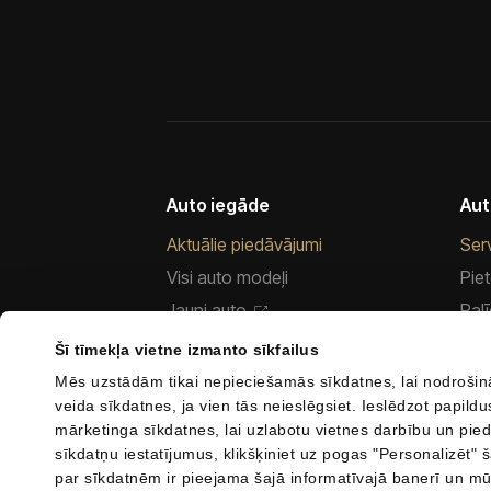
Auto iegāde
Aut
Aktuālie piedāvājumi
Ser
Visi auto modeļi
Piet
Jauni auto
Palī
Mazlietoti auto
Ser
Šī tīmekļa vietne izmanto sīkfailus
CUPRA abonēšana
Vir
Mēs uzstādām tikai nepieciešamās sīkdatnes, lai nodrošin
veida sīkdatnes, ja vien tās neieslēgsiet. Ieslēdzot papil
Finansēt auto
Rez
mārketinga sīkdatnes, lai uzlabotu vietnes darbību un pied
Apdrošināt auto
Teh
sīkdatņu iestatījumus, klikšķiniet uz pogas "Personalizēt" š
Uzņēmumiem
par sīkdatnēm ir pieejama šajā informatīvajā banerī un mū