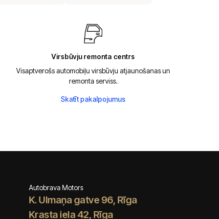
Virsbūvju remonta centrs
Visaptverošs automobiļu virsbūvju atjaunošanas un
remonta serviss.
Skatīt pakalpojumus
Autobrava Motors
K. Ulmaņa gatve 96, Rīga
Krasta iela 42, Rīga