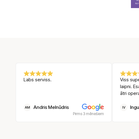
Alt
Labs serviss.
Viss supe
laipni. E
ātri oper
Andris Melnūdris
Ingu
AM
IV
Pirms 3 mēnešiem