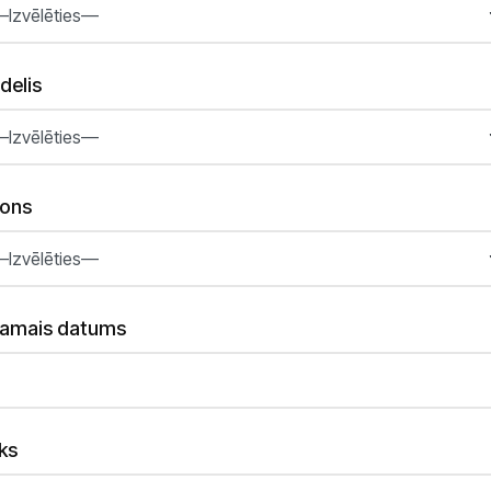
delis
lons
lamais datums
ks