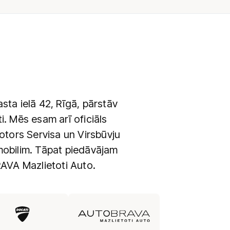
ta ielā 42, Rīgā, pārstāv
 Mēs esam arī oficiāls
ors Servisa un Virsbūvju
mobilim. Tāpat piedāvājam
RAVA Mazlietoti Auto.