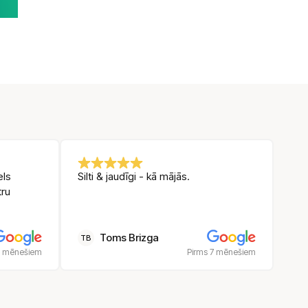
els
Silti & jaudīgi - kā mājās.
tru
Toms Brizga
TB
5 mēnešiem
Pirms 7 mēnešiem