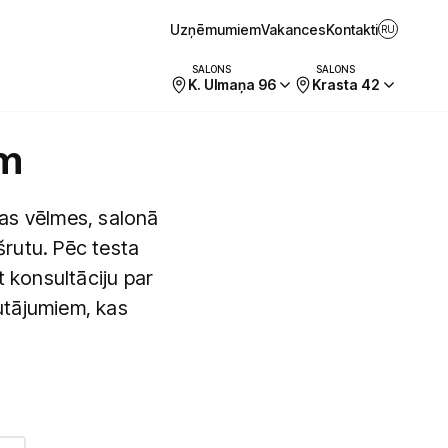
Uzņēmumiem
Vakances
Kontakti
RU
SALONS
SALONS
K. Ulmaņa 96
Krasta 42
am
as vēlmes, salonā
rutu. Pēc testa
 konsultāciju par
autājumiem, kas