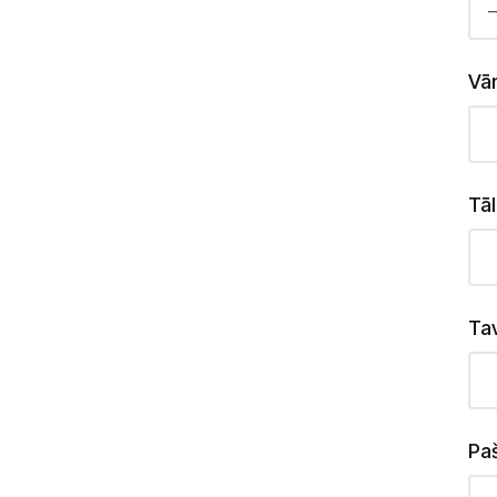
Vār
Tāl
Ta
Paš