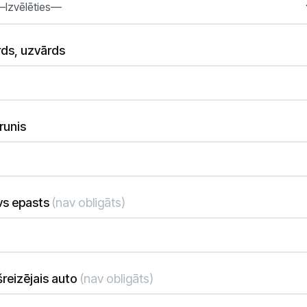
ds, uzvārds
runis
vs epasts
(nav obligāts)
reizējais auto
(nav obligāts)