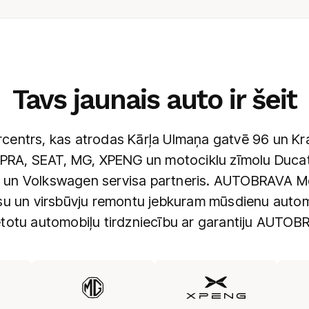
Tavs jaunais auto ir šeit
ntrs, kas atrodas Kārļa Ulmaņa gatvē 96 un Kras
PRA, SEAT, MG, XPENG un motociklu zīmolu Ducati.
un Volkswagen servisa partneris. AUTOBRAVA Mot
isu un virsbūvju remontu jebkuram mūsdienu auto
ietotu automobiļu tirdzniecību ar garantiju AUTOB