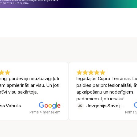
ernative:
rīgi pārdevēji neuzbāzīgi ļoti
Iegādājos Cupra Terramar. Li
sam apmierināti ar visu. Un ļoti
paldies par profesionalitāti, ā
atīvi visu sakārtoja.
apkalpošanu un noderīgiem
padomiem. Ļoti iesaku!
ss Vabulis
Jevgenijs Saveljevs
JS
Pirms 4 mēnešiem
Pirms 