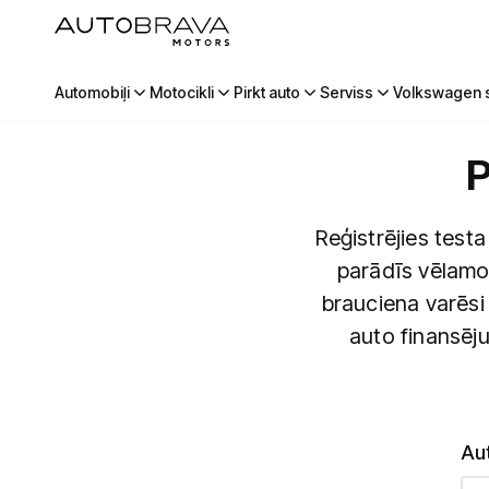
Automobiļi
Motocikli
Pirkt auto
Serviss
Volkswagen s
P
Reģistrējies tes
parādīs vēlamo
brauciena varēsi
auto finansēju
Au