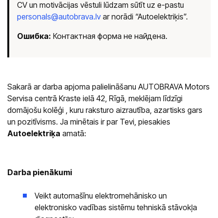
CV un motivācijas vēstuli lūdzam sūtīt uz e-pastu
Салоны
personals@autobrava.lv
ar norādi “Autoelektriķis”.
ул. К. Улманя гатве, 96
Ошибка:
Контактная форма не найдена.
CUPRA Garage un XPENG
ул. Краста, 42
CUPRA, SEAT, MG un mazlietoti auto
Помощь на дороге
Sakarā ar darba apjoma palielināšanu AUTOBRAVA Motors
Servisa centrā Kraste ielā 42, Rīgā, meklējam līdzīgi
domājošu kolēģi , kuru raksturo aizrautība, azartisks gars
un pozitīvisms. Ja minētais ir par Tevi, piesakies
Autoelektriķa
amatā:
Darba pienākumi
Veikt automašīnu elektromehānisko un
elektronisko vadības sistēmu tehniskā stāvokļa