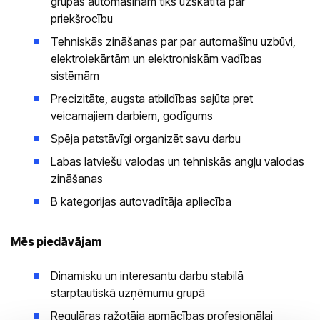
grupas automašīnām tiks uzskatīta par
priekšrocību
Tehniskās zināšanas par par automašīnu uzbūvi,
elektroiekārtām un elektroniskām vadības
sistēmām
Precizitāte, augsta atbildības sajūta pret
veicamajiem darbiem, godīgums
Spēja patstāvīgi organizēt savu darbu
Labas latviešu valodas un tehniskās angļu valodas
zināšanas
B kategorijas autovadītāja apliecība
Mēs piedāvājam
Dinamisku un interesantu darbu stabilā
starptautiskā uzņēmumu grupā
Regulāras ražotāja apmācības profesionālai