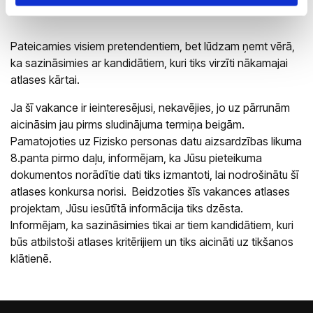
Pateicamies visiem pretendentiem, bet lūdzam ņemt vērā,
ka sazināsimies ar kandidātiem, kuri tiks virzīti nākamajai
atlases kārtai.
Ja šī vakance ir ieinteresējusi, nekavējies, jo uz pārrunām
aicināsim jau pirms sludinājuma termiņa beigām.
Pamatojoties uz Fizisko personas datu aizsardzības likuma
8.panta pirmo daļu, informējam, ka Jūsu pieteikuma
dokumentos norādītie dati tiks izmantoti, lai nodrošinātu šī
atlases konkursa norisi. Beidzoties šīs vakances atlases
projektam, Jūsu iesūtītā informācija tiks dzēsta.
Informējam, ka sazināsimies tikai ar tiem kandidātiem, kuri
būs atbilstoši atlases kritērijiem un tiks aicināti uz tikšanos
klātienē.