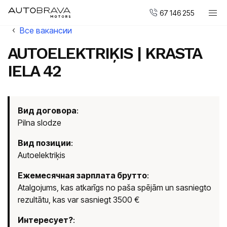
67 146 255
Все вакансии
Автомобили
AUTOELEKTRIĶIS | KRASTA
Мотоциклы DUCATI
IELA 42
Новые авто
Малопользованные авто
Сервис и обслуживание
Вид договора
:
Pilna slodze
Центр ремонта кузовов
Вид позиции
:
Autoelektriķis
AUTOBRAVA Motors
Ежемесячная зарплата брутто
Для предприятий
:
Atalgojums, kas atkarīgs no paša spējām un sasniegto
Вакансии
rezultātu, kas var sasniegt 3500 €
Контакты
Интересует?
: