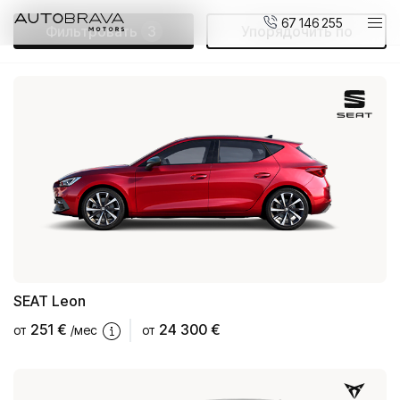
67 146 255
Фильтровать
3
Упорядочить по
Автомобили
Мотоциклы DUCATI
Новые авто
Малопользованные авто
Сервис и обслуживание
Центр ремонта кузовов
AUTOBRAVA Motors
SEAT
Leon
Для предприятий
251
€
24 300 €
от
/мес
от
Вакансии
Контакты