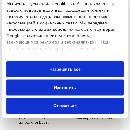
XPENG и Volkswagen. Сервисные и кузовные центры
Мы используем файлы cookie, чтобы анализировать
AUTOBRAVA Motors выполняют обслуживание и кузовной
трафик, подбирать для вас подходящий контент и
ремонт любых современных автомобилей. Также
рекламу, а также дать вам возможность делиться
предлагаем тщательно подобранный ассортимент
информацией в социальных сетях. Мы передаем
малопользованных автомобилей с гарантией в AUTOBRAVA
информацию о ваших действиях на сайте партнерам
Mazlietoti Auto.
Google: социальным сетям и компаниям,
занимающимся рекламой и веб-аналитикой. Наши
партнеры могут комбинировать эти сведения с
предоставленной вами информацией, а также данными,
которые они получили при использовании вами их
сервисов.
НОВЫЙ
Разрешить все
Настроить
Сервисный центр
Сервисный центр
Volkswagen
Авторизированный сервис и
техническое обслуживаниее
Авторизированный сервис и
Отказаться
для автомобилей CUPRA, SEAT,
обслуживание легковых
MG и других марок, а также
автомобилей и коммерческого
официальный сервис
транспорта Volkswagen.
мотоциклов Ducati.