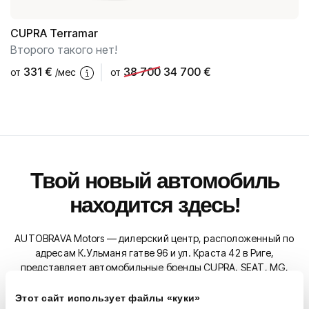
CUPRA
Terramar
Второго такого нет!
331
€
38 700
34 700 €
от
/мес
от
Твой новый автомобиль
находится здесь!
AUTOBRAVA Motors — дилерский центр, расположенный по
адресам К.Ульманя гатве 96 и ул. Краста 42 в Риге,
представляет автомобильные бренды CUPRA, SEAT, MG,
XPENG и мотоциклы Ducati. Мы также являемся
официальным сервисным партнером CUPRA, SEAT, MG,
Этот сайт использует файлы «куки»