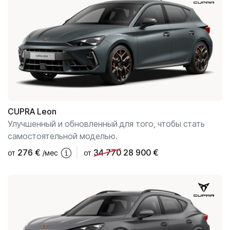
Салоны
ул. К. Улманя гатве, 96
CUPRA Garage un XPENG
ул. Краста, 42
CUPRA, SEAT, MG un mazlietoti auto
Помощь на дороге
CUPRA
Leon
Улучшенный и обновленный для того, чтобы стать
самостоятельной моделью.
276
€
34 770
28 900 €
от
/мес
от