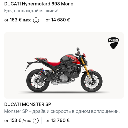
DUCATI
Hypermotard 698 Mono
Едь, наслаждайся, живи!
163
€
14 680 €
от
/мес
от
DUCATI
MONSTER SP
Monster SP – драйв и скорость в одном воплощении.
153
€
13 790 €
от
/мес
от