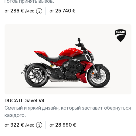
Готов принять вызов.
286
€
25 740 €
от
/мес
от
DUCATI
Diavel V4
Смелый и яркий дизайн, который заставит обернуться
каждого.
322
€
28 990 €
от
/мес
от