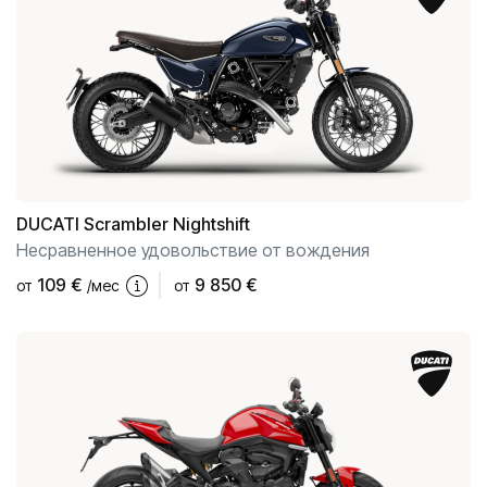
Салоны
ул. К. Улманя гатве, 96
CUPRA Garage un XPENG
ул. Краста, 42
CUPRA, SEAT, MG un mazlietoti auto
Помощь на дороге
DUCATI
Scrambler Nightshift
Несравненное удовольствие от вождения
109
€
9 850 €
от
/мес
от