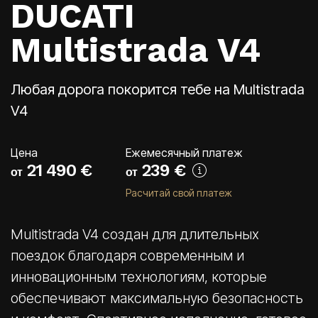
DUCATI
Салоны
Multistrada V4
ул. К. Улманя гатве, 96
CUPRA Garage un XPENG
ул. Краста, 42
CUPRA, SEAT, MG un mazlietoti auto
Любая дорога покорится тебе на Multistrada
V4
Помощь на дороге
Цена
Ежемесячный платеж
21 490 €
239
€
от
от
Расчитай свой платеж
Multistrada V4 создан для длительных
поездок благодаря современным и
инновационным технологиям, которые
обеспечивают максимальную безопасность