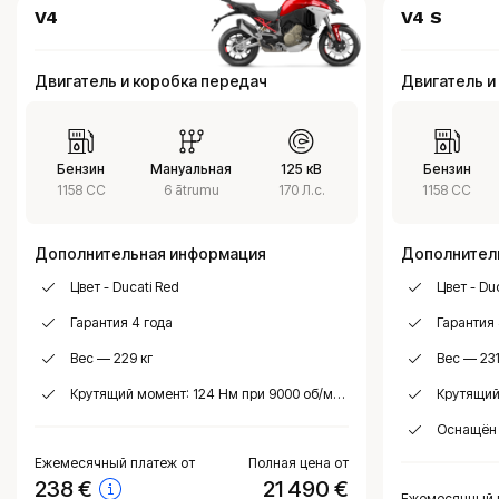
V4
V4 S
Двигатель и коробка передач
Двигатель и
Бензин
Мануальная
125 кВ
Бензин
1158 CC
6 ātrumu
170 Л.с.
1158 CC
Дополнительная информация
Дополнител
Цвет - Ducati Red
Цвет - Duca
Гарантия 4 года
Гарантия 
Вес — 229 кг
Вес — 231
Крутящий момент: 124 Нм при 9000 об/мин
Крутящий 
Оснащён п
Ежемесячный платеж от
Полная цена от
238
€
21 490 €
Ежемесячный 