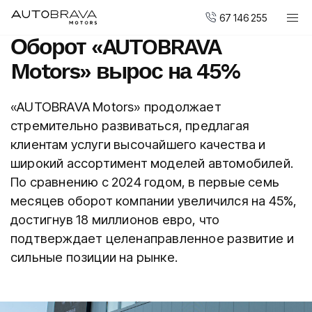
67 146 255
Оборот «AUTOBRAVA
Автомобили
Motors» вырос на 45%
Мотоциклы DUCATI
Новые авто
«AUTOBRAVA Motors» продолжает
стремительно развиваться, предлагая
Малопользованные авто
клиентам услуги высочайшего качества и
Сервис и обслуживание
широкий ассортимент моделей автомобилей.
Центр ремонта кузовов
По сравнению с 2024 годом, в первые семь
месяцев оборот компании увеличился на 45%,
AUTOBRAVA Motors
достигнув 18 миллионов евро, что
подтверждает целенаправленное развитие и
Для предприятий
сильные позиции на рынке.
Вакансии
Контакты