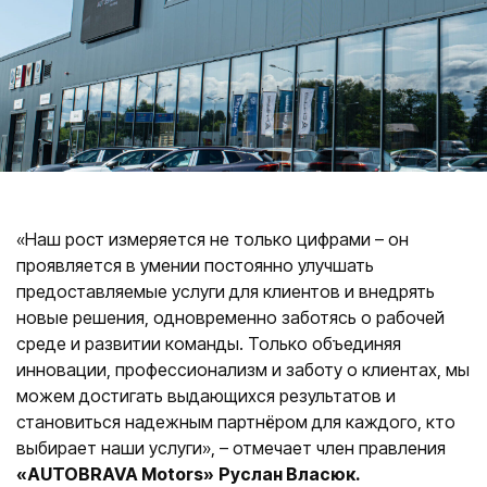
Салоны
ул. К. Улманя гатве, 96
CUPRA Garage un XPENG
ул. Краста, 42
CUPRA, SEAT, MG un mazlietoti auto
Помощь на дороге
«Наш рост измеряется не только цифрами – он
проявляется в умении постоянно улучшать
предоставляемые услуги для клиентов и внедрять
новые решения, одновременно заботясь о рабочей
среде и развитии команды. Только объединяя
инновации, профессионализм и заботу о клиентах, мы
можем достигать выдающихся результатов и
становиться надежным партнёром для каждого, кто
выбирает наши услуги», – отмечает член правления
«AUTOBRAVA Motors»
Руслан Власюк.