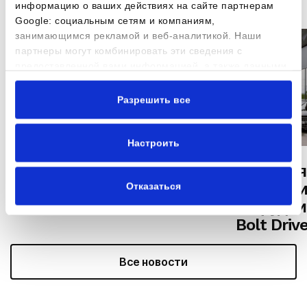
информацию о ваших действиях на сайте партнерам
Google: социальным сетям и компаниям,
занимающимся рекламой и веб-аналитикой. Наши
партнеры могут комбинировать эти сведения с
предоставленной вами информацией, а также данными,
которые они получили при использовании вами их
сервисов.
Разрешить все
Настроить
AUTOBRAVA Motors
Объявля
представила новый CUPRA
эксклюз
Отказаться
Raval
сотрудни
Bolt Driv
Все новости