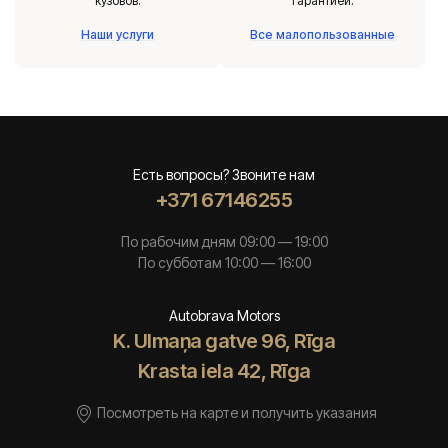
кузовов.
гарантией.
Наши услуги
Все малопользованные
Есть вопросы? Звоните нам
+371 67146255
По рабочим дням 09:00 — 19:00
По субботам 10:00 — 16:00
Autobrava Motors
K. Ulmaņa gatve 96, Rīga
Krasta iela 42, Rīga
Посмотреть на карте и получить указания