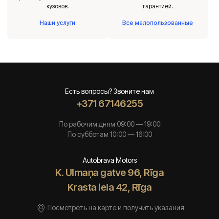
кузовов.
гарантией.
Наши услуги
Все малопользованные
Есть вопросы? Звоните нам
+371 67146255
По рабочим дням 09:00 — 19:00
По субботам 10:00 — 16:00
Autobrava Motors
K. Ulmaņa gatve 96, Rīga
Krasta iela 42, Rīga
Посмотреть на карте и получить указания