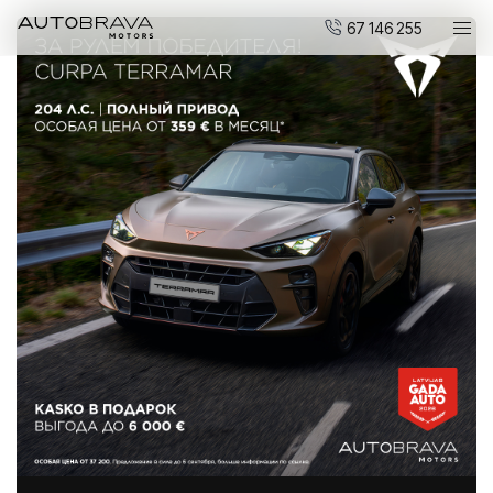
67 146 255
Автомобили
Мотоциклы DUCATI
Новые авто
Малопользованные авто
Сервис и обслуживание
Центр ремонта кузовов
AUTOBRAVA Motors
Для предприятий
Вакансии
Контакты