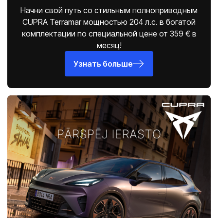
Салоны
Начни свой путь со стильным полноприводным
CUPRA Terramar мощностью 204 л.с. в богатой
ул. К. Улманя гатве, 96
комплектации по специальной цене от 359 € в
CUPRA Garage un XPENG
месяц!
ул. Краста, 42
CUPRA, SEAT, MG un mazlietoti auto
Узнать больше
Помощь на дороге