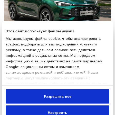
Этот сайт использует файлы «куки»
Мы используем файлы cookie, чтобы анализировать
трафик, подбирать для вас подходящий контент и
рекламу, а также дать вам возможность делиться
информацией в социальных сетях. Мы передаем
MG ZS Hybrid+ по особой цене от 210 € в месяц
информацию о ваших действиях на сайте партнерам
+ зимние шины В ПОДАРОК!
Google: социальным сетям и компаниям,
занимающимся рекламой и веб-аналитикой. Наши
Записаться на тест-драйв
партнеры могут комбинировать эти сведения с
предоставленной вами информацией, а также данными,
которые они получили при использовании вами их
сервисов.
Разрешить все
Настроить