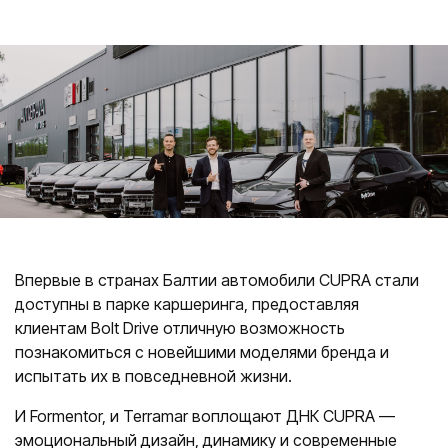
Салоны
ул. К. Улманя гатве, 96
CUPRA Garage un XPENG
ул. Краста, 42
CUPRA, SEAT, MG un mazlietoti auto
Помощь на дороге
Впервые в странах Балтии автомобили CUPRA стали
доступны в парке каршеринга, предоставляя
клиентам Bolt Drive отличную возможность
познакомиться с новейшими моделями бренда и
испытать их в повседневной жизни.
И Formentor, и Terramar воплощают ДНК CUPRA —
эмоциональный дизайн, динамику и современные