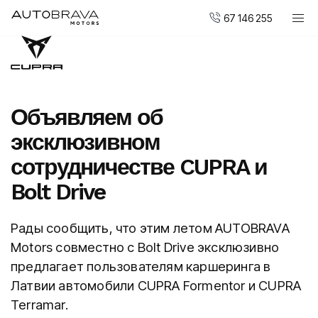
67 146 255
Автомобили
Мотоциклы DUCATI
Новые авто
Объявляем об
Малопользованные авто
эксклюзивном
Сервис и обслуживание
сотрудничестве CUPRA и
Центр ремонта кузовов
Bolt Drive
AUTOBRAVA Motors
Рады сообщить, что этим летом AUTOBRAVA
Для предприятий
Motors совместно с Bolt Drive эксклюзивно
предлагает пользователям каршеринга в
Вакансии
Латвии автомобили CUPRA Formentor и CUPRA
Контакты
Terramar.