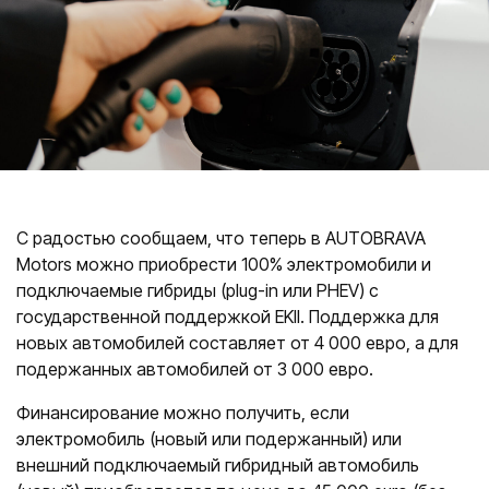
Салоны
ул. К. Улманя гатве, 96
CUPRA Garage un XPENG
ул. Краста, 42
CUPRA, SEAT, MG un mazlietoti auto
Помощь на дороге
С радостью сообщаем, что теперь в AUTOBRAVA
Motors можно приобрести 100% электромобили и
подключаемые гибриды (plug-in или PHEV) с
государственной поддержкой EKII. Поддержка для
новых автомобилей составляет от 4 000 евро, а для
подержанных автомобилей от 3 000 евро.
Финансирование можно получить, если
электромобиль (новый или подержанный) или
внешний подключаемый гибридный автомобиль