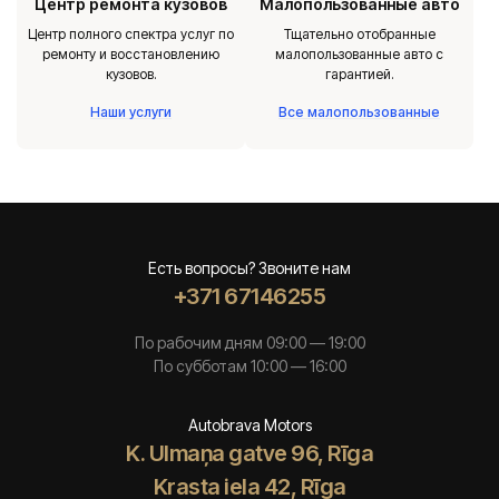
Центр ремонта кузовов
Малопользованные авто
Центр полного спектра услуг по
Тщательно отобранные
ремонту и восстановлению
малопользованные авто с
кузовов.
гарантией.
Наши услуги
Все малопользованные
Есть вопросы? Звоните нам
+371 67146255
По рабочим дням 09:00 — 19:00
По субботам 10:00 — 16:00
Autobrava Motors
K. Ulmaņa gatve 96, Rīga
Krasta iela 42, Rīga