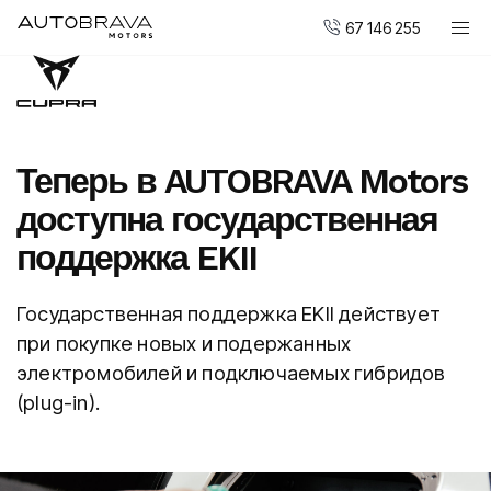
67 146 255
Автомобили
Мотоциклы DUCATI
Новые авто
Теперь в AUTOBRAVA Motors
Малопользованные авто
доступна государственная
Сервис и обслуживание
поддержка EKII
Центр ремонта кузовов
Государственная поддержка EKII действует
AUTOBRAVA Motors
при покупке новых и подержанных
электромобилей и подключаемых гибридов
Для предприятий
(plug-in).
Вакансии
Контакты