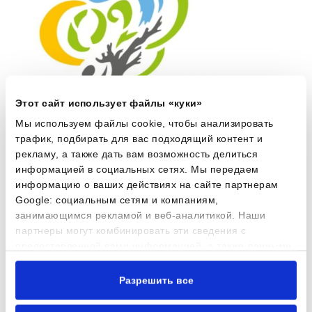
Этот сайт использует файлы «куки»
Мы используем файлы cookie, чтобы анализировать
трафик, подбирать для вас подходящий контент и
рекламу, а также дать вам возможность делиться
информацией в социальных сетях. Мы передаем
информацию о ваших действиях на сайте партнерам
Google: социальным сетям и компаниям,
занимающимся рекламой и веб-аналитикой. Наши
партнеры могут комбинировать эти сведения с
02/06/2026
предоставленной вами информацией, а также данными,
которые они получили при использовании вами их
сервисов.
Разрешить все