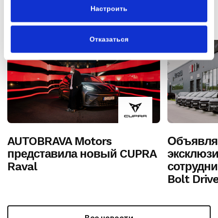
Настроить
А также
Отказаться
AUTOBRAVA Motors
Объявля
представила новый CUPRA
эксклюз
Raval
сотрудни
Bolt Driv
Все новости