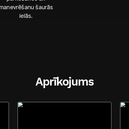
manevrēšanu šaurās
ielās.
Aprīkojums