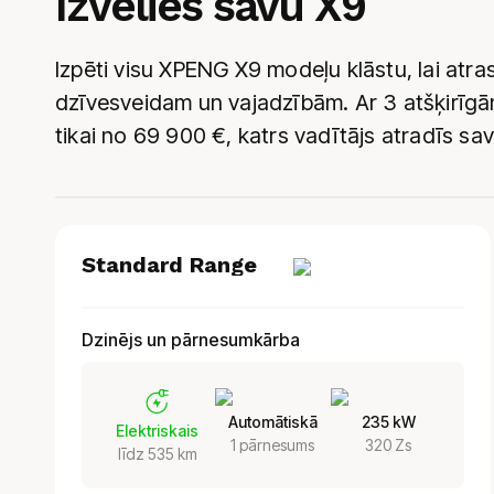
Izvēlies savu X9
Izpēti visu XPENG X9 modeļu klāstu, lai atras
dzīvesveidam un vajadzībām. Ar 3 atšķirīg
tikai no
69 900
€, katrs vadītājs atradīs sav
Standard Range
Dzinējs un pārnesumkārba
Automātiskā
235 kW
Elektriskais
1 pārnesums
320 Zs
līdz 535 km