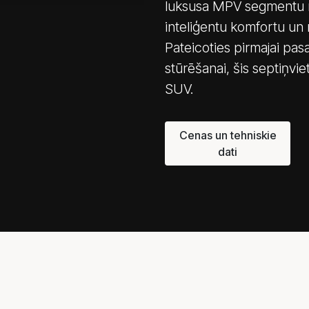
luksusa MPV segmentu no
inteliģentu komfortu un
Pateicoties pirmajai pas
stūrēšanai, šis septiņvi
SUV.
Cenas un tehniskie
dati