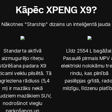
Kāpēc XPENG X9?
Nākotnes "Starship" dizains un inteliģentā jauda
Standarta aktīvā
Līdz 2554 L bagāžai
aizmugurējo riteņu
Pasaulē pirmais MPV 
stūrēšana padara X9
elektriski nolokāmu tr
ticami veiklu pilsētā. Tā
rindu, kas pilnībā
grieziena rādiuss (5,4
paslēpjas grīdā, rado
m) ir mazāks nekā
milzīgu, līdzenu platīb
udziem mazākiem SUV,
nodrošinot vieglu
parkošanos un