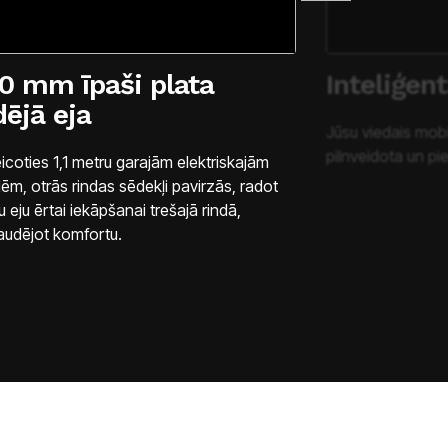
0 mm īpaši plata
Inteliģen
dējā eja
Jūsu viedais mobi
pilnveidota un pi
icoties 1,1 metru garajām elektriskajām
dēm, otrās rindas sēdekļi pavirzās, radot
u eju ērtai iekāpšanai trešajā rindā,
udējot komfortu.