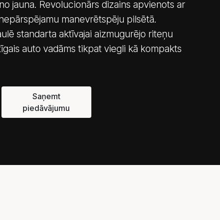
 jauna. Revolucionārs dizains apvienots ar
 nepārspējamu manevrētspēju pilsētā.
aulē standarta aktīvajai aizmugurējo riteņu
etīgais auto vadāms tikpat viegli kā kompakts
Saņemt
piedāvājumu