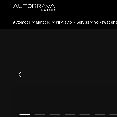
XPENG X9
Automobiļi
Jauni auto
Motocikli
XPENG
X9
Pirkt auto
Serviss
Volkswagen s