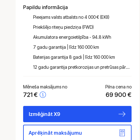
Papildu informācija
Pieejams valsts atbalsts no 4 000 € (EKII)
Priekšējo riteņu piedziņa (FWD)
Akumulatora energoietilpība - 94.8 kWh
7 gadu garantija | līdz 160 000 km
Baterijas garantija 8 gadi | līdz 160 000 km
12 gadu garantija pretkorozijas un pret­rūsas pārklājumiem virsbūves lokšņu metālam
Mēneša maksājums no
Pilna cena no
721
€
69 900 €
Izmēģināt X9
Aprēķināt maksājumu