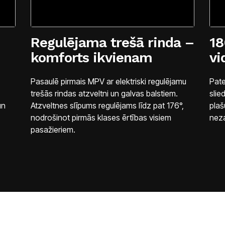
Regulējama trešā rinda –
18
komforts ikvienam
vi
Pasaulē pirmais MPV ar elektriski regulējamu
Pate
trešās rindas atzveltni un galvas balstiem.
slie
un
Atzveltnes slīpums regulējams līdz pat 176°,
plaš
nodrošinot pirmās klases ērtības visiem
neza
pasažieriem.