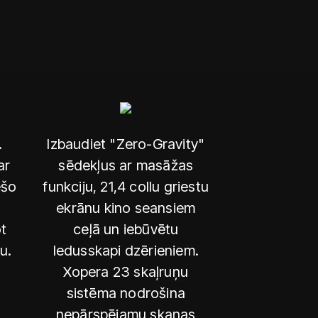
.
Izbaudiet "Zero-Gravity"
ar
sēdekļus ar masāžas
ešo
funkciju, 21,4 collu griestu
ekrānu kino seansiem
t
ceļā un iebūvētu
u.
ledusskapi dzērieniem.
Xopera 23 skaļruņu
sistēma nodrošina
nepārspējamu skaņas