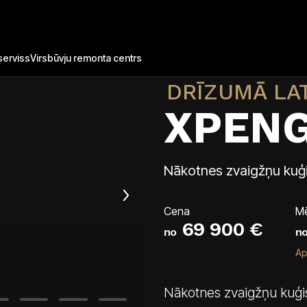
Par X9
erviss
Virsbūvju remonta centrs
DRĪZUMĀ LA
XPENG
Nākotnes zvaigžņu kuģi
Cena
M
69 900 €
no
n
Ap
Nākotnes zvaigžņu kuģis