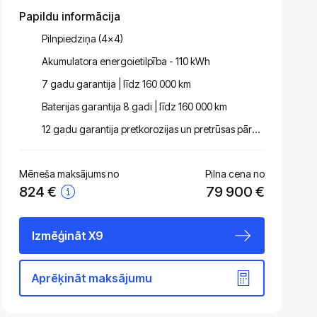
Papildu informācija
Pilnpiedziņa (4x4)
Akumulatora energoietilpība - 110 kWh
7 gadu garantija | līdz 160 000 km
Baterijas garantija 8 gadi | līdz 160 000 km
12 gadu garantija pretkorozijas un pret­rūsas pārklājumiem virsbūves lokšņu metālam
Mēneša maksājums no
Pilna cena no
824
€
79 900 €
Izmēģināt X9
Aprēķināt maksājumu