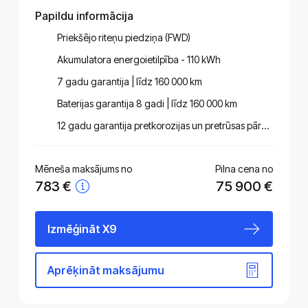
Papildu informācija
Priekšējo riteņu piedziņa (FWD)
Akumulatora energoietilpība - 110 kWh
7 gadu garantija | līdz 160 000 km
Baterijas garantija 8 gadi | līdz 160 000 km
12 gadu garantija pretkorozijas un pret­rūsas pārklājumiem virsbūves lokšņu metālam
Mēneša maksājums no
Pilna cena no
783
€
75 900 €
Izmēģināt X9
Aprēķināt maksājumu