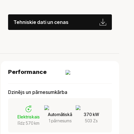
Tehniskie dati un cenas
Performance
Dzinējs un pārnesumkārba
Automātiskā
370 kW
Elektriskais
1 pārnesums
503 Zs
līdz 570 km