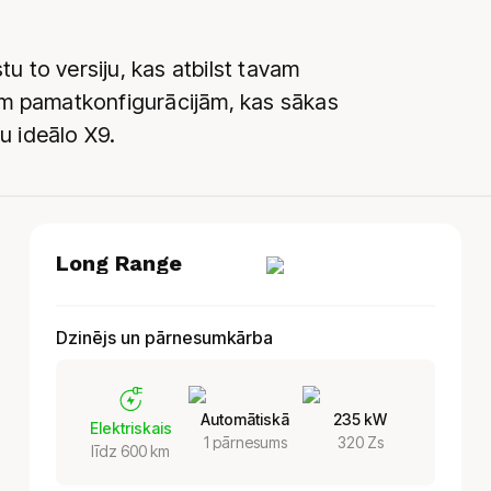
tu to versiju, kas atbilst tavam
ām pamatkonfigurācijām, kas sākas
u ideālo X9.
Long Range
Dzinējs un pārnesumkārba
Automātiskā
235 kW
Elektriskais
1 pārnesums
320 Zs
līdz 600 km