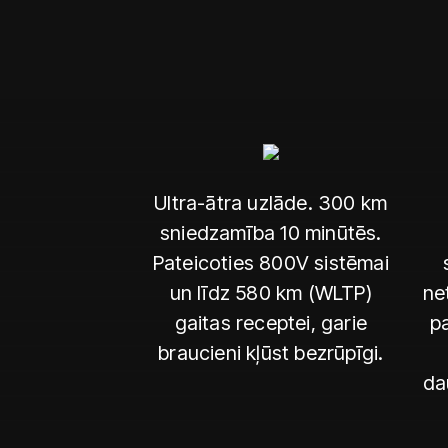
Ultra-ātra uzlāde. 300 km
sniedzamība 10 minūtēs.
Pateicoties 800V sistēmai
un līdz 580 km (WLTP)
ne
gaitas receptei, garie
pa
braucieni kļūst bezrūpīgi.
da