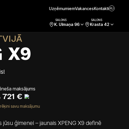
Uzņēmumiem
Vakances
Kontakti
RU
Cenas un tehniskie dati
Uzmanības centrā
Aprīkojums
SALONS
SALONS
K. Ulmaņa 96
Krasta 42
TVIJĀ
 X9
s!
ēneša maksājums
721
€
o
rēķini savu maksājumu
 jūsu ģimenei – jaunais XPENG X9 definē