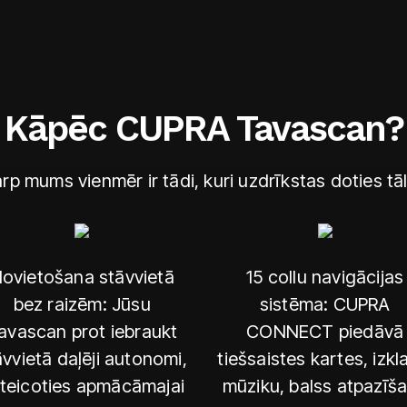
Kāpēc CUPRA Tavascan?
rp mums vienmēr ir tādi, kuri uzdrīkstas doties tā
ovietošana stāvvietā
15 collu navigācijas
bez raizēm: Jūsu
sistēma: CUPRA
avascan prot iebraukt
CONNECT piedāvā
āvvietā daļēji autonomi,
tiešsaistes kartes, izkla
teicoties apmācāmajai
mūziku, balss atpazīš