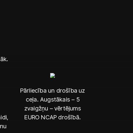
lāk.
Pārliecība un drošība uz
ceļa. Augstākais – 5
zvaigžņu – vērtējums
idi,
EURO NCAP drošībā.
anu