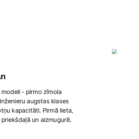
an
 modeli - pirmo zīmola
inženieru augstas klases
ņu kapacitāti. Pirmā lieta,
a priekšdaļā un aizmugurē.