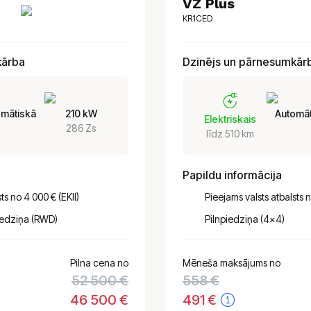
VZ Plus
KR1CED
kārba
Dzinējs un pārnesumkār
omātiskā
210 kW
Automāt
Elektriskais
286 Zs
līdz 510 km
Papildu informācija
ts no 4 000 € (EKII)
Pieejams valsts atbalsts n
iedziņa (RWD)
Pilnpiedziņa (4x4)
Pilna cena no
Mēneša maksājums no
52 500 €
558
€
46 500 €
491
€