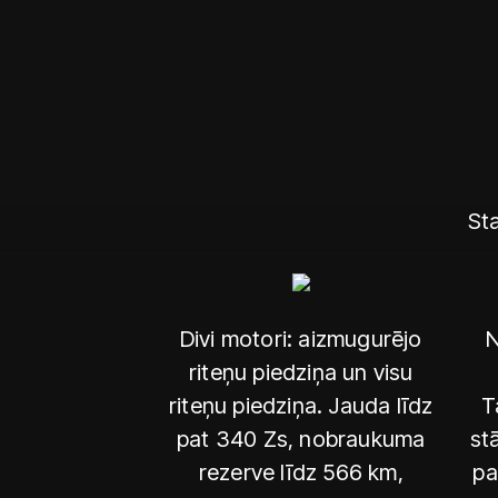
Sta
Divi motori: aizmugurējo
N
riteņu piedziņa un visu
riteņu piedziņa. Jauda līdz
T
pat 340 Zs, nobraukuma
st
rezerve līdz 566 km,
pa