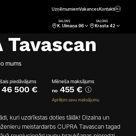
Uzņēmumiem
Vakances
Kontakti
RU
Cenas un tehniskie dati
Uzmanības centrā
Aprīkojums
SALONS
SALONS
K. Ulmaņa 96
Krasta 42
 Tavascan
 no mums
ašais piedāvājums
Mēneša maksājums
46 500 €
455
€
no
Aprēķini savu maksājumu
di, kuri uzdrīkstas doties tālāk! Dizaina un
 inženieru meistardarbs CUPRA Tavascan tagad
dāvā revolucionāri jaunu braukšanas pieredzi