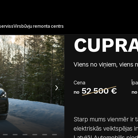
Par Tavascan
Video
erviss
Virsbūvju remonta centrs
CUPRA
Viens no viņiem, viens
Cena
Īp
52 500 €
no
no
Starp mums vienmēr ir tā
elektriskās veiktspējas
Latvijā! Automobilis pie