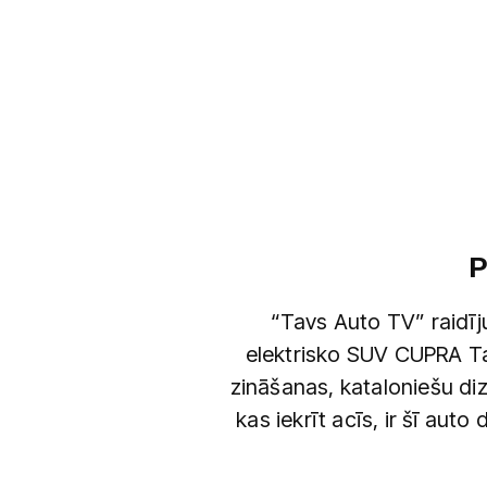
P
“Tavs Auto TV” raidīj
elektrisko SUV CUPRA Ta
zināšanas, kataloniešu diz
kas iekrīt acīs, ir šī au