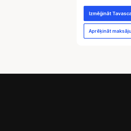
Izmēģināt Tavasc
Aprēķināt maksāj