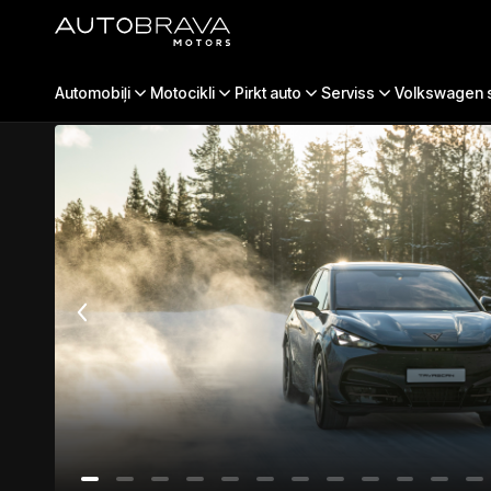
CUPRA Tavascan
Automobiļi
Jauni auto
Motocikli
CUPRA
Pirkt auto
Tavascan
Serviss
Volkswagen s