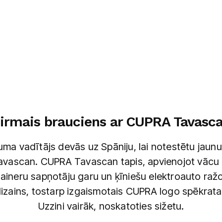
irmais brauciens ar CUPRA Tavasc
uma vadītājs devās uz Spāniju, lai notestētu jaunu
vascan. CUPRA Tavascan tapis, apvienojot vācu 
aineru sapņotāju garu un ķīniešu elektroauto ražot
to dizains, tostarp izgaismotais CUPRA logo spēkrat
Uzzini vairāk, noskatoties sižetu.