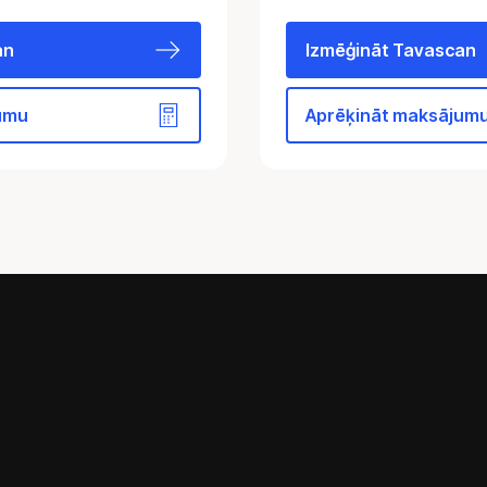
an
Izmēģināt Tavascan
umu
Aprēķināt maksājum