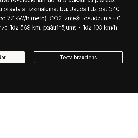
 pilsētā ar izsmalcinātību. Jauda līdz pat 340
- no 77 kW/h (neto), CO2 izmešu daudzums - 0
e līdz 569 km, paātrinājums - līdz 100 km/h
ati
Testa brauciens