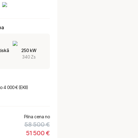
ba
iskā
250 kW
340 Zs
o 4 000 € (EKII)
Pilna cena no
58 500 €
51 500 €