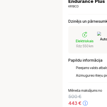
Endurance Plus
KR1BCD
Dzinējs un pārnesum
Aut
Elektriskais
līdz 550 km
Papildu informācija
Pieejams valsts atbals
Aizmugures riteņu p
Mēneša maksājums no
500
€
443
€