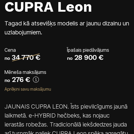
CUPRA Leon
Saloni
Kārļa Ulmaņa gatvē 96
CUPRA Garage un XPENG
Tagad kā atsevišķs modelis ar jaunu dizainu un
Krasta ielā 42
uzlabojumiem.
CUPRA, SEAT, MG un mazlietoti auto
Palīdzība uz ceļa
Cena
Īpašais piedāvājums
34 770 €
28 900 €
no
no
Mēneša maksājums
276
€
no
Aprēķini savu maksājumu
JAUNAIS CUPRA LEON. Īsts pievilcīgums jaunā
laikmetā. e-HYBRID hečbeks, kas nojauc
ierastās robežas. Tradicionālā iekšdedzes jauda
arī turpmāk paliek CUPRA Leon spēka agregātu