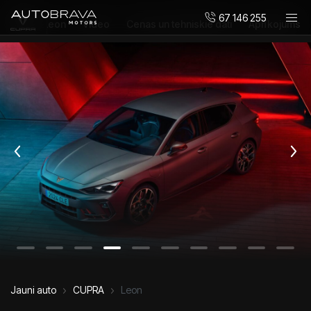
67 146 255
Par Leon
Video
Cenas un tehniskie dati
Aprīkojums
Automobiļi
DUCATI motocikli
Pirkt jaunu
Pirkt mazlietotu
Serviss un apkope
Virsbūvju remonta centrs
AUTOBRAVA Motors
Uzņēmumiem
Vakances
Kontakti
Jauni auto
CUPRA
Leon