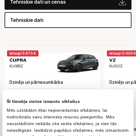
Tehniskie dati un cenas
Tehniskie dati
Ietaupi 5 870 €
Ietaupi 5 000 €
CUPRA
VZ
KUGB5Z
KUGCIZ
Dzinējs un pārnesumkārba
Dzinējs un p
Šī tīmekļa vietne izmanto sīkfailus
Benzīns/hibrīds
Automātiskā
110 kW
Benzīna
Mēs uzstādām tikai nepieciešamās sīkdatnes, lai
1.5 eTSI
DSG-7
150 Zs
2.0 TSI
nodrošinātu savu interneta resursu pieejamību. Mēs
neuzstādīsim nekāda cita veida sīkdatnes, ja vien tās
Papildu informācija
Papildu infor
neieslēgsiet. Ieslēdzot papildus sīkdatnes, mēs izmantosim