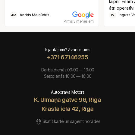
laipni. Esam 
ātri operatīvi
Andris Melnūdris
Inguss Va
AM
IV
Pirms 3 mēnešiem
Ir jautājumi? Zvani mums
+371 67146255
Darba dienās 09:00 — 19:00
Sestdienās 10:00 — 16:00
Autobrava Motors
K. Ulmaņa gatve 96, Rīga
Krasta iela 42, Rīga
Skatīt kartē un saņemt norādes