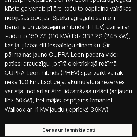
klāsta galvenais pīlārs, taču to papildina vairākas
nebijušas opcijas. Spēka agregātu saimē ir
benzīna un uzlādējamā hibrīda (PHEV) dzinēji ar
jaudu no 150 ZS (110 kW) līdz 333 ZS (245 kW),
kas ļauj izbaudīt iespaidīgu dinamiku. Šīs
pārmaiņas jauno CUPRA Leon padara videi
patiesi draudzīgu, jo tīrā elektriskajā režīmā
CUPRA Leon hibrīds (PHEV) spēj veikt vairāk
nekā 100 km. Esot ceļā, akumulatora rezerves
var atjaunot arī ar ātro līdzstrāvas uzlādi (ar jaudu
līdz 50kW), bet mājās iespējams izmantot
Wallbox ar 11 kW jaudu (iepriekš 3,6kW).
Cenas un tehniskie dati