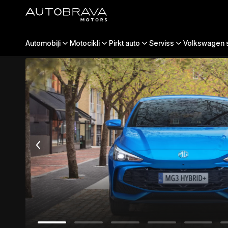
MG 3 Hybrid+
Automobiļi
Jauni auto
Motocikli
MG
3 Hybrid+
Pirkt auto
Serviss
Volkswagen s