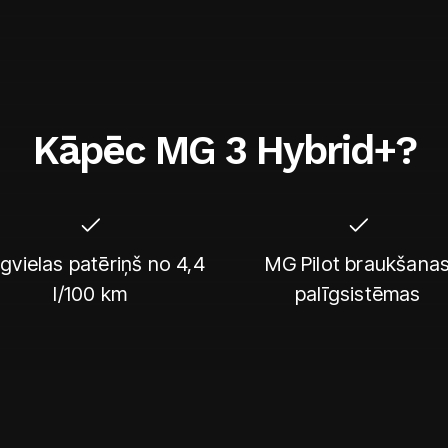
Kāpēc MG 3 Hybrid+?
gvielas patēriņš no 4,4
MG Pilot braukšana
l/100 km
palīgsistēmas