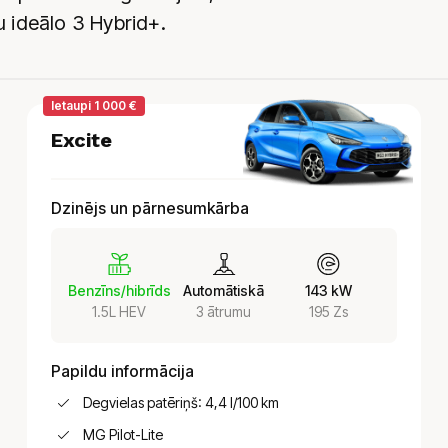
u ideālo 3 Hybrid+.
Ietaupi 1 000 €
Excite
Dzinējs un pārnesumkārba
Benzīns/hibrīds
Automātiskā
143 kW
1.5L HEV
3 ātrumu
195 Zs
Papildu informācija
Degvielas patēriņš: 4,4 l/100 km
MG Pilot-Lite