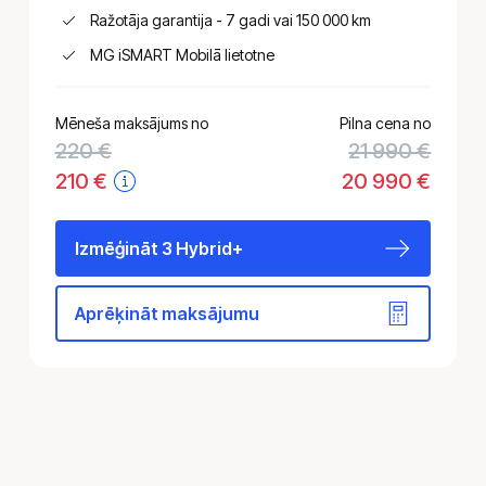
Ražotāja garantija - 7 gadi vai 150 000 km
MG iSMART Mobilā lietotne
Mēneša maksājums no
Pilna cena no
220
€
21 990 €
210
€
20 990 €
Izmēģināt 3 Hybrid+
Aprēķināt maksājumu