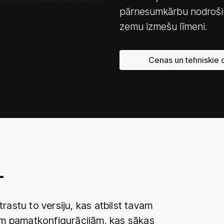
pārnesumkārbu nodrošina
zemu izmešu līmeni.
Cenas un tehniskie d
+
trastu to versiju, kas atbilst tavam
ām pamatkonfigurācijām, kas sākas