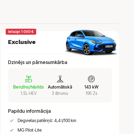
Ietaupi 1 000 €
Exclusive
Dzinējs un pārnesumkārba
Benzīns/hibrīds
Automātiskā
143 kW
1.5L HEV
3 ātrumu
195 Zs
Papildu informācija
Degvielas patēriņš: 4,4 l/100 km
MG Pilot-Lite