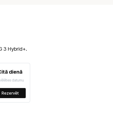
G 3 Hybrid+.
Citā dienā
vēlēties datumu
Rezervēt