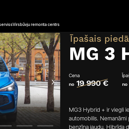
Par 3 Hybrid+
erviss
Virsbūvju remonta centrs
Īpašais pied
MG 3 
Cena
Īpa
19 990 €
no
no
MG3 Hybrid + ir viegli ie
automobilis. Nemanāmi pā
benzīna jaudu. Hibrīda d