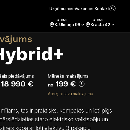
Uzņēmumiem
Vakances
Kontakti
RU
Cenas un tehniskie dati
Uzmanības centrā
Aprīkojums
SALONS
SALONS
K. Ulmaņa 96
Krasta 42
āvājums
Hybrid+
šais piedāvājums
Mēneša maksājums
18 990 €
199
€
no
Aprēķini savu maksājumu
mīlams, tas ir praktisks, kompakts un ietilpīgs
rslēdzieties starp elektrisko veiktspēju un
zinējs kopā ar ļoti efektīvu 3 pakāpju