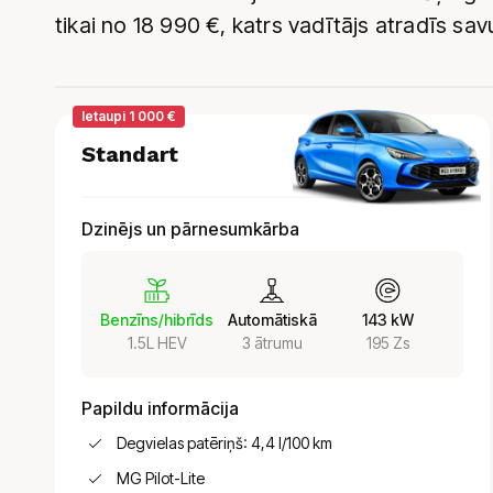
tikai no
18 990
€, katrs vadītājs atradīs sav
Ietaupi 1 000 €
Standart
Dzinējs un pārnesumkārba
Benzīns/hibrīds
Automātiskā
143 kW
1.5L HEV
3 ātrumu
195 Zs
Papildu informācija
Degvielas patēriņš: 4,4 l/100 km
MG Pilot-Lite