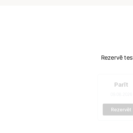
Rezervē tes
Parīt
09.08.2026
Rezervēt