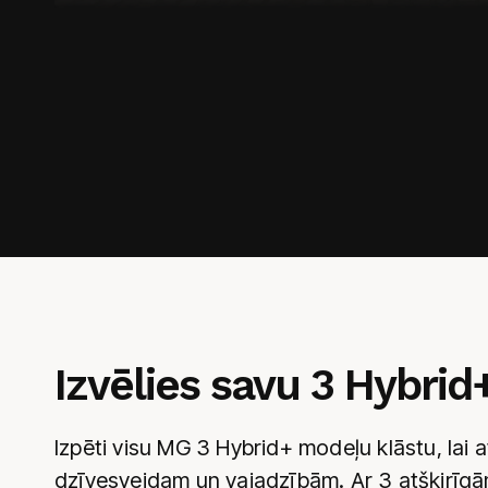
Izvēlies savu 3 Hybrid
Izpēti visu MG 3 Hybrid+ modeļu klāstu, lai a
dzīvesveidam un vajadzībām. Ar 3 atšķirīg