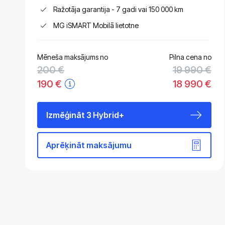
Ražotāja garantija - 7 gadi vai 150 000 km
MG iSMART Mobilā lietotne
Mēneša maksājums no
Pilna cena no
200
€
19 990 €
190
€
18 990 €
Izmēģināt 3 Hybrid+
Aprēķināt maksājumu