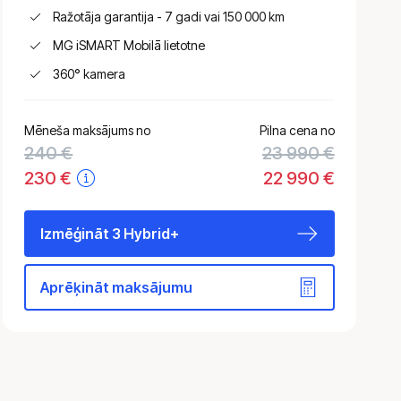
Ražotāja garantija - 7 gadi vai 150 000 km
MG iSMART Mobilā lietotne
360° kamera
Mēneša maksājums no
Pilna cena no
240
€
23 990 €
230
€
22 990 €
Izmēģināt 3 Hybrid+
Aprēķināt maksājumu