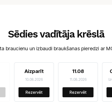
Sēdies vadītāja krēslā
ta braucienu un izbaudi braukšanas pieredzi ar M
Aizparīt
11.08
10.08.2026
11.08.2026
Iz
Rezervēt
Rezervēt