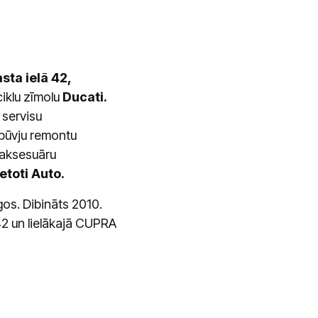
sta ielā 42,
iklu zīmolu
Ducati.
n
servisu
būvju remontu
n aksesuāru
toti Auto.
os. Dibināts 2010.
42 un lielākajā CUPRA