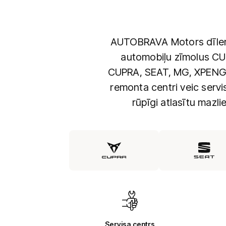
AUTOBRAVA Motors dīlerce
automobiļu zīmolus CU
CUPRA, SEAT, MG, XPENG 
remonta centri veic serv
rūpīgi atlasītu mazl
Servisa centrs