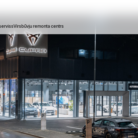
erviss
Virsbūvju remonta centrs