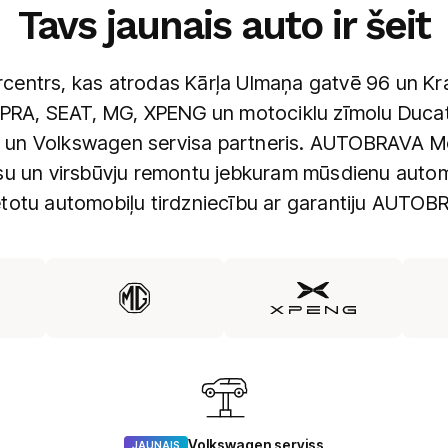
Tavs jaunais auto ir šeit
ntrs, kas atrodas Kārļa Ulmaņa gatvē 96 un Kras
PRA, SEAT, MG, XPENG un motociklu zīmolu Ducati.
un Volkswagen servisa partneris. AUTOBRAVA Mot
isu un virsbūvju remontu jebkuram mūsdienu auto
ietotu automobiļu tirdzniecību ar garantiju AUTOB
Volkswagen serviss
JAUNAIS