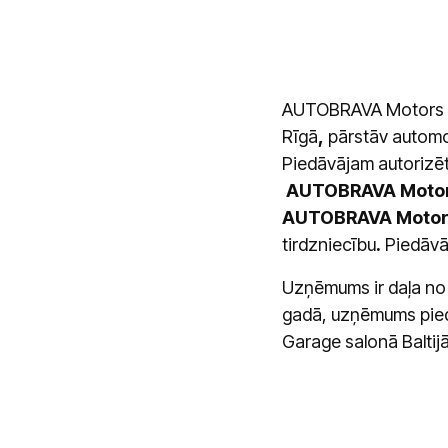
AUTOBRAVA Motors d
Rīgā
,
pārstāv automo
Piedāvājam autorizē
AUTOBRAVA Motors
AUTOBRAVA Motors
tirdzniecību
.
Piedāvā
Uzņēmums ir daļa no 
gadā, uzņēmums piedā
Garage salonā Baltij