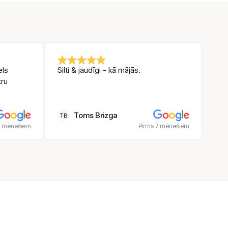
els
Silti & jaudīgi - kā mājās.
tru
Toms Brizga
TB
5 mēnešiem
Pirms 7 mēnešiem