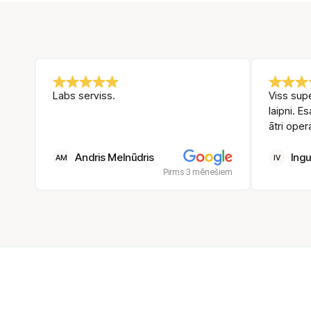
Labs serviss.
Viss supe
laipni. E
ātri oper
Andris Melnūdris
Ingu
AM
IV
Pirms 3 mēnešiem