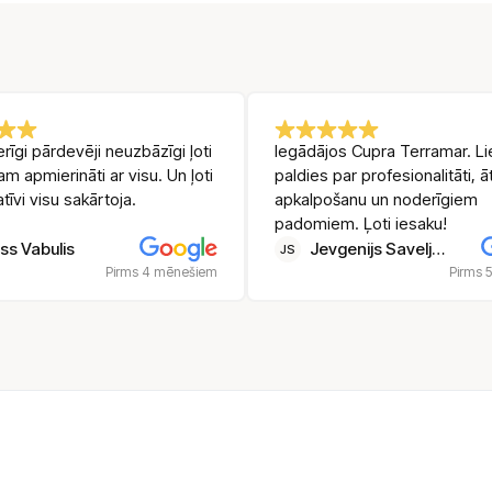
rīgi pārdevēji neuzbāzīgi ļoti
Iegādājos Cupra Terramar. Li
sam apmierināti ar visu. Un ļoti
paldies par profesionalitāti, ā
atīvi visu sakārtoja.
apkalpošanu un noderīgiem
padomiem. Ļoti iesaku!
ss Vabulis
Jevgenijs Saveljevs
JS
Pirms 4 mēnešiem
Pirms 