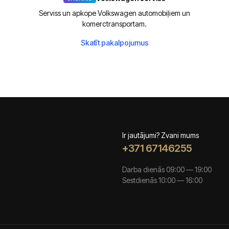
Serviss un apkope Volkswagen automobiļiem un
komerctransportam.
Skatīt pakalpojumus
Ir jautājumi? Zvani mums
+371 67146255
Darba dienās 09:00 — 19:00
Sestdienās 10:00 — 16:00