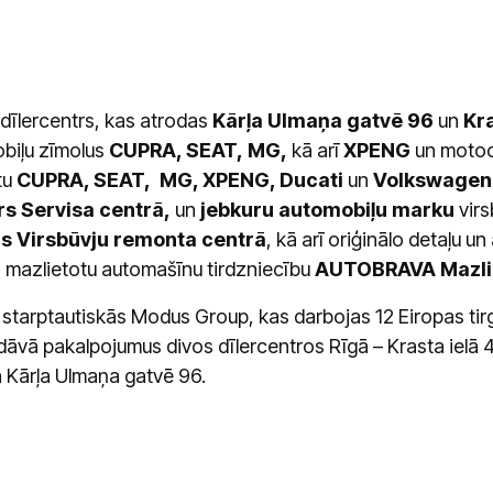
īlercentrs, kas atrodas
Kārļa Ulmaņa gatvē 96
un
Kra
biļu zīmolus
CUPRA, SEAT,
MG,
kā arī
XPENG
un motoc
tu
CUPRA, SEAT, MG, XPENG, Ducati
un
Volkswage
 Servisa centrā,
un
jebkuru automobiļu marku
virs
 Virsbūvju remonta centrā
, kā arī oriģinālo detaļu u
 mazlietotu automašīnu tirdzniecību
AUTOBRAVA Mazlie
starptautiskās Modus Group, kas darbojas 12 Eiropas tirg
vā pakalpojumus divos dīlercentros Rīgā – Krasta ielā 
ā Kārļa Ulmaņa gatvē 96.