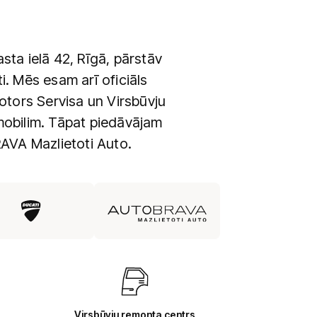
ta ielā 42, Rīgā, pārstāv
 Mēs esam arī oficiāls
ors Servisa un Virsbūvju
mobilim. Tāpat piedāvājam
RAVA Mazlietoti Auto.
Virsbūvju remonta centrs