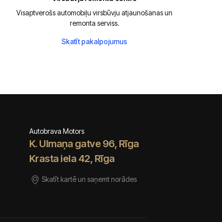
Visaptverošs automobiļu virsbūvju atjaunošanas un
remonta serviss.
Skatīt pakalpojumus
Autobrava Motors
K. Ulmaņa gatve 96, Rīga
Krasta iela 42, Rīga
Skatīt kartē un saņemt norādes