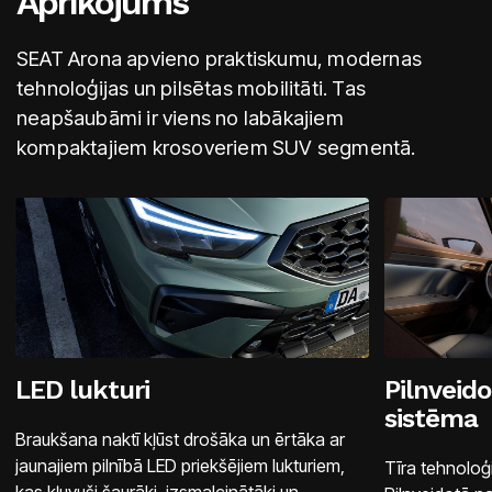
Aprīkojums
SEAT Arona apvieno praktiskumu, modernas
tehnoloģijas un pilsētas mobilitāti. Tas
neapšaubāmi ir viens no labākajiem
kompaktajiem krosoveriem SUV segmentā.
LED lukturi
Pilnveido
sistēma
Braukšana naktī kļūst drošāka un ērtāka ar
jaunajiem pilnībā LED priekšējiem lukturiem,
Tīra tehnoloģi
kas kļuvuši šaurāki, izsmalcinātāki un