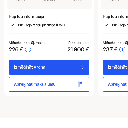
1.0 TSI
MAN-5
95 Zs
1.0 TSI
Papildu informācija
Papildu infor
Priekšējo riteņu piedziņa (FWD)
Priekšējo 
Mēneša maksājums no
Pilna cena no
Mēneša maksāj
226
€
21 900 €
237
€
Izmēģināt Arona
Izmēģināt
Aprēķināt maksājumu
Aprēķināt