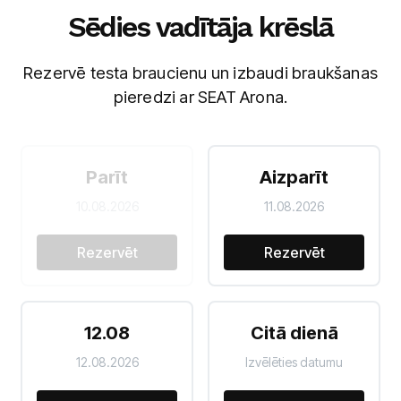
Sēdies vadītāja krēslā
Rezervē testa braucienu un izbaudi braukšanas
pieredzi ar SEAT Arona.
Parīt
Aizparīt
10.08.2026
11.08.2026
Rezervēt
Rezervēt
12.08
Citā dienā
12.08.2026
Izvēlēties datumu