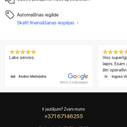
Automašīnas iegāde
Skatīt finansēšanas iespējas
Labs serviss.
Viss superīgi
laipni. Esam 
ātri operatīvi
Andris Melnūdris
Inguss Va
AM
IV
Pirms 3 mēnešiem
Ir jautājumi? Zvani mums
+371 67146255