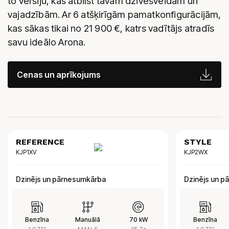
to versiju, kas atbilst tavam dzīvesveidam un
vajadzībām. Ar 6 atšķirīgām pamatkonfigurācijām,
kas sākas tikai no
21 900
€, katrs vadītājs atradīs
savu ideālo Arona.
Cenas un aprīkojums
REFERENCE
STYLE
KJP1XV
KJP2WX
Dzinējs un pārnesumkārba
Dzinējs un p
Benzīna
Manuālā
70 kW
Benzīna