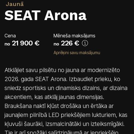
Jaunā
Saloni
SEAT Arona
Kārļa Ulmaņa gatvē 96
CUPRA Garage un XPENG
Krasta ielā 42
Cena
Mēneša maksājums
CUPRA, SEAT, MG un mazlietoti auto
21 900 €
226
€
no
no
Palīdzība uz ceļa
Aprēķini savu maksājumu
Atklājiet savu pilsētu no jauna ar modernizēto
2026. gada SEAT Arona. Izbaudiet prieku, ko
sniedz sportisks un dinamisks dizains, ar dizaina
akcentiem, kas atklāj jaunas dimensijas.
Braukšana naktī kļūst drošāka un ērtāka ar
jaunajiem pilnībā LED priekšējiem lukturiem, kas
kļuvuši šaurāki, izsmalcinātāki un izteiksmīgāki.
Tie ir arī spožāki salīdzinājumā ar iepriekšējo