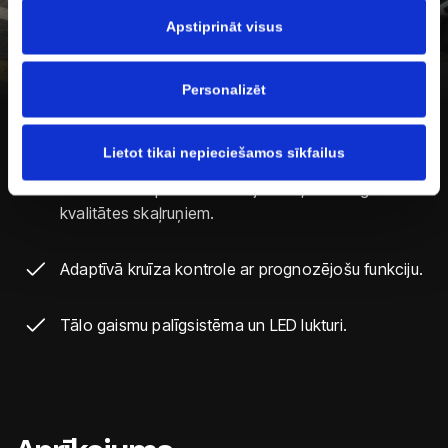
Kāpēc SEAT Arona?
šajā informatīvajā banerī un mūsu Sīkdatņu politikā.
Apstiprināt visus
Stāvvietu palīgsistēma ar priekšējo attāluma
Personalizēt
kontroli.
Lietot tikai nepieciešamos sīkfailus
Jauna augstas kvalitātes SEAT audiosistēma, kas
izstrādāta telpiskam skanējumam, ar 6 augstas
kvalitātes skaļruņiem.
Adaptīvā kruīza kontrole ar prognozējošu funkciju.
Tālo gaismu palīgsistēma un LED lukturi.