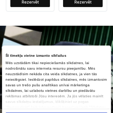
Rezervēt
Rezervēt
Šī tīmekļa vietne izmanto sīkfailus
Mēs uzstādām tikai nepieciešamās sīkdatnes, lai
nodrošinātu savu interneta resursu pieejamību. Mēs
neuzstādīsim nekāda cita veida sīkdatnes, ja vien tās
neieslēgsiet. Ieslēdzot papildus sīkdatnes, mēs izmantosim
savas un trešo pušu analītikas un/vai mārketinga
sīkdatnes, lai uzlabotu vietnes darbību un piedāvātu
reklāmas atbilstoši Jūsu interesēm. Ja jūs vēlaties mainīt
savus sīkdatņu iestatījumus, klikšķiniet uz pogas
"Personalizēt" šajā informatīvajā banerī vai lapā "Sīkdatņu
politika". Vairāk informācijas par sīkdatnēm ir pieejama