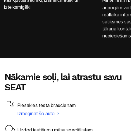
Pilnveidotā na
izteiksmīgāki.
ar pogām vai 
reāllaika info
satiksmes sas
tālruņa kontak
nepieciešams
Nākamie soļi, lai atrastu savu
SEAT
Piesakies testa braucienam
Izmēģināt šo auto
Uzdod jautājumu mūsu speciālistam