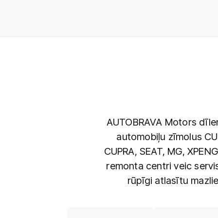
AUTOBRAVA Motors dīlerce
automobiļu zīmolus CU
CUPRA, SEAT, MG, XPENG 
remonta centri veic serv
rūpīgi atlasītu mazl