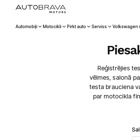
Automobiļi
Motocikli
Pirkt auto
Serviss
Volkswagen s
Piesa
Reģistrējies t
vēlmes, salonā p
testa brauciena v
par motocikla fi
Sa