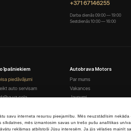
+371 67146255
Darba dienās 09:00 — 19:00
Sestdienās 10:00 — 16:00
o īpašniekiem
Autobrava Motors
visa piedāvājumi
Par mums
eikt auto servisam
Vakances
dzība uz ceļa
Jaunumi
visa pakalpojumi
Privātuma politika
sbūvju remonts
Sīkdatņu politika
ātu savu interneta resursu pieejamību. Mēs neuzstādīsim nekāda 
dus sīkdatnes, mēs izmantosim savas un trešo pušu analītikas un/va
erves daļas
Kontakti
āvātu reklāmas atbilstoši Jūsu interesēm. Ja jūs vēlaties mainīt s