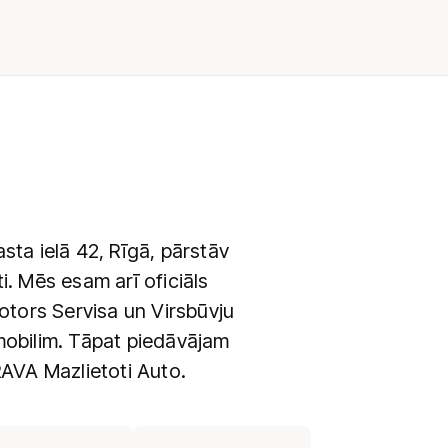
ta ielā 42, Rīgā, pārstāv
 Mēs esam arī oficiāls
ors Servisa un Virsbūvju
mobilim. Tāpat piedāvājam
RAVA Mazlietoti Auto.