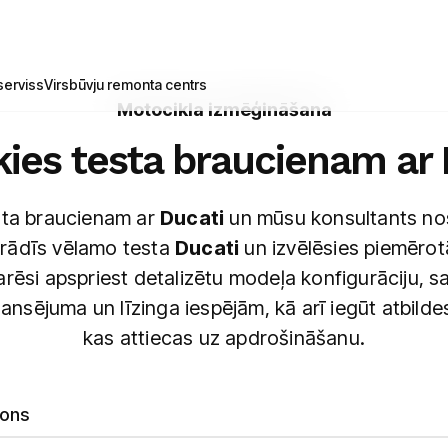
erviss
Virsbūvju remonta centrs
Motocikla izmēģināšana
kies testa braucienam ar 
esta braucienam ar
Ducati
un mūsu konsultants no
arādīs vēlamo testa
Ducati
un izvēlēsies piemērot
arēsi apspriest detalizētu modeļa konfigurāciju, s
nansējuma un līzinga iespējām, kā arī iegūt atbilde
kas attiecas uz apdrošināšanu.
lons