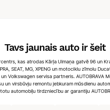
Tavs jaunais auto ir šeit
ntrs, kas atrodas Kārļa Ulmaņa gatvē 96 un Kras
PRA, SEAT, MG, XPENG un motociklu zīmolu Ducati.
un Volkswagen servisa partneris. AUTOBRAVA Mot
isu un virsbūvju remontu jebkuram mūsdienu auto
ietotu automobiļu tirdzniecību ar garantiju AUTOB