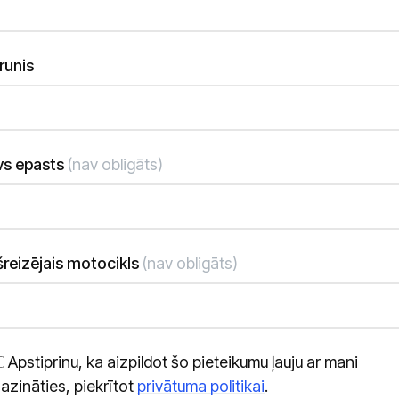
runis
vs epasts
(nav obligāts)
reizējais motocikls
(nav obligāts)
Apstiprinu, ka aizpildot šo pieteikumu ļauju ar mani
azināties, piekrītot
privātuma politikai
.