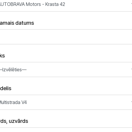
lamais datums
ks
delis
ds, uzvārds