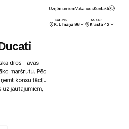
Uzņēmumiem
Vakances
Kontakti
RU
SALONS
SALONS
K. Ulmaņa 96
Krasta 42
Ducati
skaidros Tavas
āko maršrutu. Pēc
aņemt konsultāciju
s uz jautājumiem,