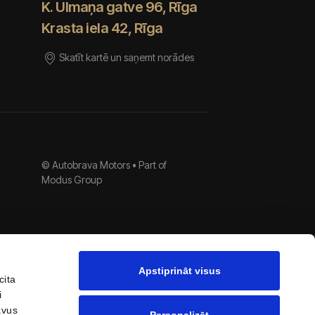
K. Ulmaņa gatve 96, Rīga
Krasta iela 42, Rīga
Skatīt kartē un saņemt norādes
© Autobrava Motors •
Part of
Modus Group
Apstiprināt visus
cita
i
avus