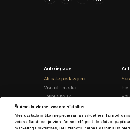
Auto iegāde
Aut
Aktuālie piedāvājumi
Ser
Visi auto modeļi
Piet
Jauni auto
Palī
Mazlietoti auto
Ser
Šī tīmekļa vietne izmanto sīkfailus
CUPRA abonēšana
Vir
Mēs uzstādām tikai nepieciešamās sīkdatnes, lai nodrošin
veida sīkdatnes, ja vien tās neieslēgsiet. Ieslēdzot papil
Finansēt auto
Rez
mārketinga sīkdatnes, lai uzlabotu vietnes darbību un pied