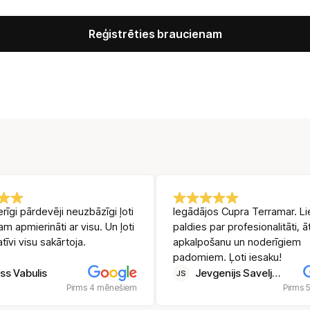
ernative:
rīgi pārdevēji neuzbāzīgi ļoti
Iegādājos Cupra Terramar. Li
sam apmierināti ar visu. Un ļoti
paldies par profesionalitāti, ā
atīvi visu sakārtoja.
apkalpošanu un noderīgiem
padomiem. Ļoti iesaku!
ss Vabulis
Jevgenijs Saveljevs
JS
Pirms 4 mēnešiem
Pirms 