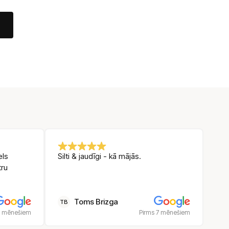
els
Silti & jaudīgi - kā mājās.
tru
Toms Brizga
TB
5 mēnešiem
Pirms 7 mēnešiem