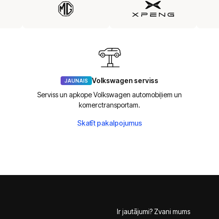
Volkswagen serviss
JAUNAIS
Serviss un apkope Volkswagen automobiļiem un
komerctransportam.
Skatīt pakalpojumus
Ir jautājumi? Zvani mums