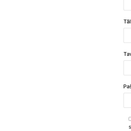
Tāl
Ta
Paš
s