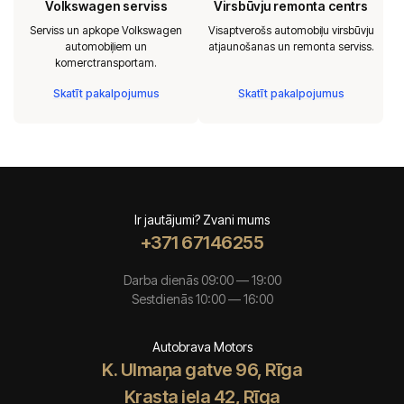
Volkswagen serviss
Virsbūvju remonta centrs
Serviss un apkope Volkswagen
Visaptverošs automobiļu virsbūvju
automobiļiem un
atjaunošanas un remonta serviss.
komerctransportam.
Skatīt pakalpojumus
Skatīt pakalpojumus
Ir jautājumi? Zvani mums
+371 67146255
Darba dienās 09:00 — 19:00
Sestdienās 10:00 — 16:00
Autobrava Motors
K. Ulmaņa gatve 96, Rīga
Krasta iela 42, Rīga