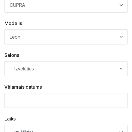
Saloni
Kārļa Ulmaņa gatvē 96
CUPRA Garage un XPENG
Modelis
Krasta ielā 42
CUPRA, SEAT, MG un mazlietoti auto
Palīdzība uz ceļa
Salons
Vēlamais datums
Laiks