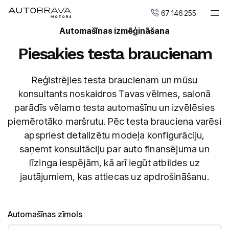
67 146 255
Automašīnas izmēģināšana
Automobiļi
Piesakies testa braucienam
DUCATI motocikli
Pirkt jaunu
Reģistrējies testa braucienam un mūsu
konsultants noskaidros Tavas vēlmes, salonā
Pirkt mazlietotu
parādīs vēlamo testa automašīnu un izvēlēsies
Serviss un apkope
piemērotāko maršrutu. Pēc testa brauciena varēsi
Virsbūvju remonta centrs
apspriest detalizētu modeļa konfigurāciju,
saņemt konsultāciju par auto finansējuma un
AUTOBRAVA Motors
līzinga iespējām, kā arī iegūt atbildes uz
jautājumiem, kas attiecas uz apdrošināšanu.
Uzņēmumiem
Vakances
Kontakti
Automašīnas zīmols