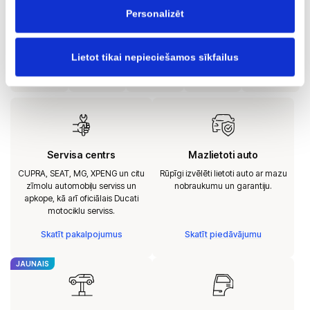
automobiļu tirdzniecību ar garantiju AUTOBRAVA Mazlietoti
Personalizēt
Auto.
Lietot tikai nepieciešamos sīkfailus
Servisa centrs
Mazlietoti auto
CUPRA, SEAT, MG, XPENG un citu
Rūpīgi izvēlēti lietoti auto ar mazu
zīmolu automobiļu serviss un
nobraukumu un garantiju.
apkope, kā arī oficiālais Ducati
motociklu serviss.
Skatīt pakalpojumus
Skatīt piedāvājumu
JAUNAIS