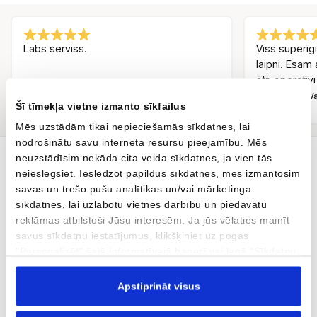
Labs serviss.
Viss superīgi
laipni. Esam 
ātri operatīvi
Andris Melnūdris
Inguss Va
AM
IV
Šī tīmekļa vietne izmanto sīkfailus
Pirms 3 mēnešiem
Mēs uzstādām tikai nepieciešamās sīkdatnes, lai
nodrošinātu savu interneta resursu pieejamību. Mēs
neuzstādīsim nekāda cita veida sīkdatnes, ja vien tās
neieslēgsiet. Ieslēdzot papildus sīkdatnes, mēs izmantosim
Tavs jaunais auto ir šeit
savas un trešo pušu analītikas un/vai mārketinga
sīkdatnes, lai uzlabotu vietnes darbību un piedāvātu
AUTOBRAVA Motors dīlercentrs, kas atrodas Kārļa Ulmaņa gatvē
reklāmas atbilstoši Jūsu interesēm. Ja jūs vēlaties mainīt
96 un Krasta ielā 42, Rīgā, pārstāv automobiļu zīmolus CUPRA,
savus sīkdatņu iestatījumus, klikšķiniet uz pogas
SEAT, MG, XPENG un motociklu zīmolu Ducati. Mēs esam arī
"Personalizēt" šajā informatīvajā banerī vai lapā "Sīkdatņu
oficiāls CUPRA, SEAT, MG, XPENG un Volkswagen servisa
politika". Vairāk informācijas par sīkdatnēm ir pieejama
partneris. AUTOBRAVA Motors Servisa un Virsbūvju remonta
šajā informatīvajā banerī un mūsu Sīkdatņu politikā.
Apstiprināt visus
centri veic servisu un virsbūvju remontu jebkuram mūsdienu
automobilim. Tāpat piedāvājam rūpīgi atlasītu mazlietotu