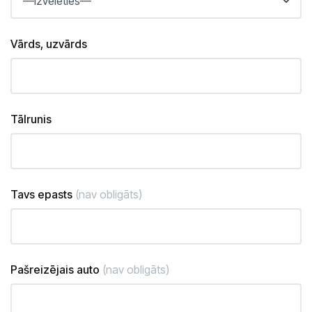
Vārds, uzvārds
Tālrunis
Tavs epasts
(nav obligāts)
Pašreizējais auto
(nav obligāts)