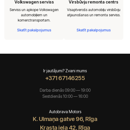
Volkswagen serviss
Virsbūvju remonta centrs
Serviss un apkope Volkswagen
Visaptverošs automobiļu virsbūvju
automobiļiem un
atjaunošanas un remonta serviss.
komerctransportam.
Skatīt pakalpojumus
Skatīt pakalpojumus
Ir jautājumi? Zvani mums
+371 67146255
Darba dienās 09:00 — 19:00
Sestdienās 10:00 — 16:00
Autobrava Motors
K. Ulmaņa gatve 96, Rīga
Krasta iela 42, Rīga