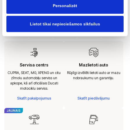
automobiļu tirdzniecību ar garantiju AUTOBRAVA Mazlietoti
Personalizēt
Auto.
Lietot tikai nepieciešamos sīkfailus
Servisa centrs
Mazlietoti auto
CUPRA, SEAT, MG, XPENG un citu
Rūpīgi izvēlēti lietoti auto ar mazu
zīmolu automobiļu serviss un
nobraukumu un garantiju.
apkope, kā arī oficiālais Ducati
motociklu serviss.
Skatīt pakalpojumus
Skatīt piedāvājumu
JAUNAIS