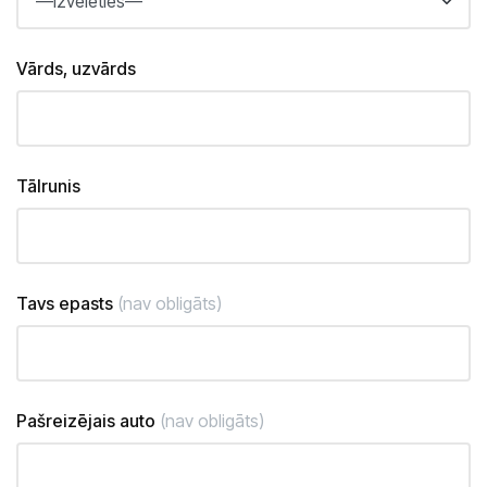
Vārds, uzvārds
Tālrunis
Tavs epasts
(nav obligāts)
Pašreizējais auto
(nav obligāts)