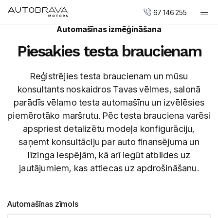
67 146 255
Automašīnas izmēģināšana
Automobiļi
Piesakies testa braucienam
DUCATI motocikli
Pirkt jaunu
Reģistrējies testa braucienam un mūsu
konsultants noskaidros Tavas vēlmes, salonā
Pirkt mazlietotu
parādīs vēlamo testa automašīnu un izvēlēsies
Serviss un apkope
piemērotāko maršrutu. Pēc testa brauciena varēsi
Virsbūvju remonta centrs
apspriest detalizētu modeļa konfigurāciju,
saņemt konsultāciju par auto finansējuma un
AUTOBRAVA Motors
līzinga iespējām, kā arī iegūt atbildes uz
jautājumiem, kas attiecas uz apdrošināšanu.
Uzņēmumiem
Vakances
Kontakti
Automašīnas zīmols