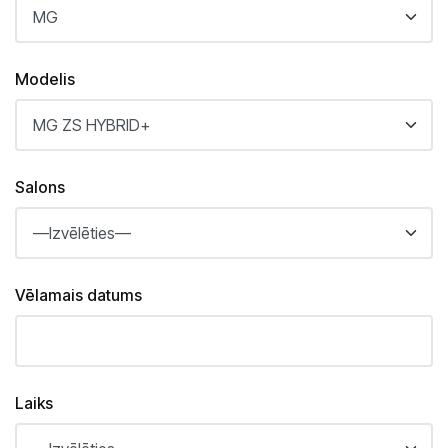
Saloni
Kārļa Ulmaņa gatvē 96
CUPRA Garage un XPENG
Modelis
Krasta ielā 42
CUPRA, SEAT, MG un mazlietoti auto
Palīdzība uz ceļa
Salons
Vēlamais datums
Laiks