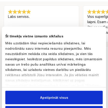
Labs serviss.
Viss superīgi
laipni. Esam 
ātri operatīvi
Andris Melnūdris
Inguss Va
AM
IV
Šī tīmekļa vietne izmanto sīkfailus
Pirms 3 mēnešiem
Mēs uzstādām tikai nepieciešamās sīkdatnes, lai
nodrošinātu savu interneta resursu pieejamību. Mēs
neuzstādīsim nekāda cita veida sīkdatnes, ja vien tās
neieslēgsiet. Ieslēdzot papildus sīkdatnes, mēs izmantosim
Tavs jaunais auto ir šeit
savas un trešo pušu analītikas un/vai mārketinga
sīkdatnes, lai uzlabotu vietnes darbību un piedāvātu
AUTOBRAVA Motors dīlercentrs, kas atrodas Kārļa Ulmaņa gatvē
reklāmas atbilstoši Jūsu interesēm. Ja jūs vēlaties mainīt
96 un Krasta ielā 42, Rīgā, pārstāv automobiļu zīmolus CUPRA,
savus sīkdatņu iestatījumus, klikšķiniet uz pogas
SEAT, MG, XPENG un motociklu zīmolu Ducati. Mēs esam arī
"Personalizēt" šajā informatīvajā banerī vai lapā "Sīkdatņu
oficiāls CUPRA, SEAT, MG, XPENG un Volkswagen servisa
politika". Vairāk informācijas par sīkdatnēm ir pieejama
partneris. AUTOBRAVA Motors Servisa un Virsbūvju remonta
šajā informatīvajā banerī un mūsu Sīkdatņu politikā.
Apstiprināt visus
centri veic servisu un virsbūvju remontu jebkuram mūsdienu
automobilim. Tāpat piedāvājam rūpīgi atlasītu mazlietotu