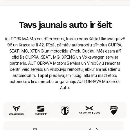
Tavs jaunais auto ir šeit
AUTOBRAVA Motors dīlercentrs, kas atrodas Kārļa Ulmaņa gatvē
96 un Krasta ielā 42, Rīgā, pārstāv automobiļu zīmolus CUPRA,
SEAT, MG, XPENG un motociklu zīmolu Ducati. Mēs esam arī
oficiāls CUPRA, SEAT, MG, XPENG un Volkswagen servisa
partneris. AUTOBRAVA Motors Servisa un Virsbūvju remonta
centri veic servisu un virsbūvju remontu jebkuram mūsdienu
automobilim. Tāpat piedāvājam rūpīgi atlasītu mazlietotu
automobiļu tirdzniecību ar garantiju AUTOBRAVA Mazlietoti
Auto.