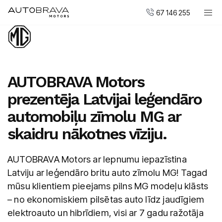
67 146 255
Automobiļi
DUCATI motocikli
Pirkt jaunu
AUTOBRAVA Motors
Pirkt mazlietotu
prezentēja Latvijai leģendāro
Serviss un apkope
automobiļu zīmolu MG ar
Virsbūvju remonta centrs
skaidru nākotnes vīziju.
AUTOBRAVA Motors
AUTOBRAVA Motors ar lepnumu iepazīstina
Uzņēmumiem
Latviju ar leģendāro britu auto zīmolu MG! Tagad
mūsu klientiem pieejams pilns MG modeļu klāsts
Vakances
– no ekonomiskiem pilsētas auto līdz jaudīgiem
Kontakti
elektroauto un hibrīdiem, visi ar 7 gadu ražotāja