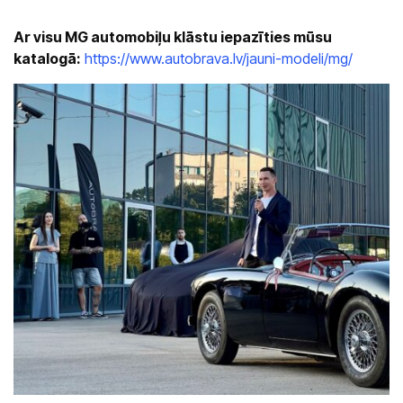
Ar visu MG automobiļu klāstu iepazīties mūsu
katalogā:
https://www.autobrava.lv/jauni-modeli/mg/