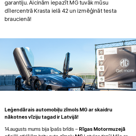
garantiju. Aicinām iepazīt MG tuvāk mūsu
Saloni
dīlercentrā Krasta ielā 42 un izmēģināt testa
Kārļa Ulmaņa gatvē 96
braucienā!
CUPRA Garage un XPENG
Krasta ielā 42
CUPRA, SEAT, MG un mazlietoti auto
Palīdzība uz ceļa
Leģendārais automobiļu zīmols MG ar skaidru
nākotnes vīziju tagad ir Latvijā!
14.augusts mums bija īpašs brīdis –
Rīgas Motormuzejā