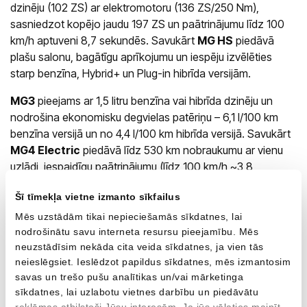
dzinēju (102 ZS) ar elektromotoru (136 ZS/250 Nm),
sasniedzot kopējo jaudu 197 ZS un paātrinājumu līdz 100
km/h aptuveni 8,7 sekundēs. Savukārt
MG HS
piedāvā
plašu salonu, bagātīgu aprīkojumu un iespēju izvēlēties
starp benzīna, Hybrid+ un Plug-in hibrīda versijām.
MG3
pieejams ar 1,5 litru benzīna vai hibrīda dzinēju un
nodrošina ekonomisku degvielas patēriņu – 6,1 l/100 km
benzīna versijā un no 4,4 l/100 km hibrīda versijā. Savukārt
MG4 Electric
piedāvā līdz 530 km nobraukumu ar vienu
uzlādi, iespaidīgu paātrinājumu (līdz 100 km/h ~3,8
sekundēs) un ātro uzlādi līdz 80% vien 26 minūtēs.
Šī tīmekļa vietne izmanto sīkfailus
Visi MG modeļi tiek piegādāti ar 7 gadu ražotāja garantiju
Mēs uzstādām tikai nepieciešamās sīkdatnes, lai
un pilnu servisa atbalstu mūsu
AUTOBRAVA Motors
nodrošinātu savu interneta resursu pieejamību. Mēs
Krasta
dīlercentrā. Mēs rūpējamies, lai ikviens mūsu klients
neuzstādīsim nekāda cita veida sīkdatnes, ja vien tās
iegūtu ne tikai kvalitatīvu automašīnu, bet arī visaptverošu
neieslēgsiet. Ieslēdzot papildus sīkdatnes, mēs izmantosim
un uzticamu servisu.
savas un trešo pušu analītikas un/vai mārketinga
sīkdatnes, lai uzlabotu vietnes darbību un piedāvātu
Gaidām Jūs AUTOBRAVA Motors Krasta, lai
reklāmas atbilstoši Jūsu interesēm. Ja jūs vēlaties mainīt