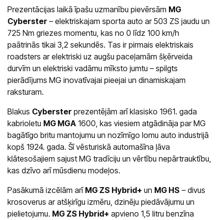
Prezentācijas laikā īpašu uzmanību pievērsām
MG
Cyberster
– elektriskajam sporta auto ar 503 ZS jaudu un
725 Nm griezes momentu, kas no 0 līdz 100 km/h
paātrinās tikai 3,2 sekundēs. Tas ir pirmais elektriskais
roadsters ar elektriski uz augšu paceļamām šķērveida
durvīm un elektriski vadāmu mīksto jumtu – spilgts
pierādījums MG inovatīvajai pieejai un dinamiskajam
raksturam.
Blakus
Cyberster
prezentējām arī klasisko 1961. gada
kabrioletu
MG MGA
1600, kas viesiem atgādināja par MG
bagātīgo britu mantojumu un nozīmīgo lomu auto industrijā
kopš 1924. gada. Šī vēsturiskā automašīna ļāva
klātesošajiem sajust MG tradīciju un vērtību nepārtrauktību,
kas dzīvo arī mūsdienu modeļos.
Pasākumā izcēlām arī
MG ZS Hybrid+
un
MG HS
– divus
krosoverus ar atšķirīgu izmēru, dzinēju piedāvājumu un
pielietojumu.
MG ZS Hybrid+
apvieno 1,5 litru benzīna