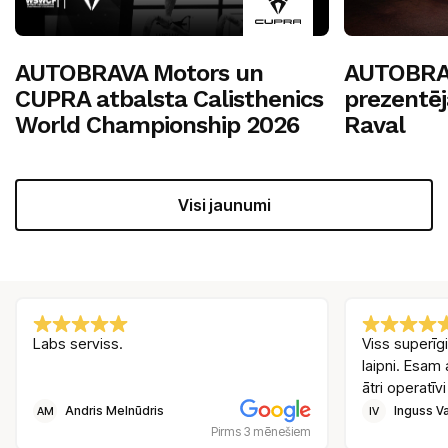
AUTOBRAVA Motors un
AUTOBRA
CUPRA atbalsta Calisthenics
prezentē
World Championship 2026
Raval
Visi jaunumi
Labs serviss.
Viss superīgi
laipni. Esam 
ātri operatīvi
Andris Melnūdris
Inguss Va
AM
IV
Pirms 3 mēnešiem