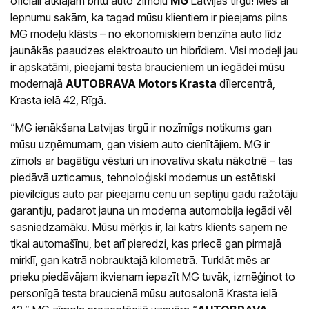
oficiāli atklājām britu auto zīmolu
MG
Latvijas tirgū! Mēs ar
lepnumu sakām, ka tagad mūsu klientiem ir pieejams pilns
MG modeļu klāsts – no ekonomiskiem benzīna auto līdz
jaunākās paaudzes elektroauto un hibrīdiem. Visi modeļi jau
ir apskatāmi, pieejami testa braucieniem un iegādei mūsu
modernajā
AUTOBRAVA Motors Krasta
dīlercentrā,
Krasta ielā 42, Rīgā.
“MG ienākšana Latvijas tirgū ir nozīmīgs notikums gan
mūsu uzņēmumam, gan visiem auto cienītājiem. MG ir
zīmols ar bagātīgu vēsturi un inovatīvu skatu nākotnē – tas
piedāvā uzticamus, tehnoloģiski modernus un estētiski
pievilcīgus auto par pieejamu cenu un septiņu gadu ražotāju
garantiju, padarot jauna un moderna automobiļa iegādi vēl
sasniedzamāku. Mūsu mērķis ir, lai katrs klients saņem ne
tikai automašīnu, bet arī pieredzi, kas priecē gan pirmajā
mirklī, gan katrā nobrauktajā kilometrā. Turklāt mēs ar
prieku piedāvājam ikvienam iepazīt MG tuvāk, izmēģinot to
personīgā testa braucienā mūsu autosalonā Krasta ielā