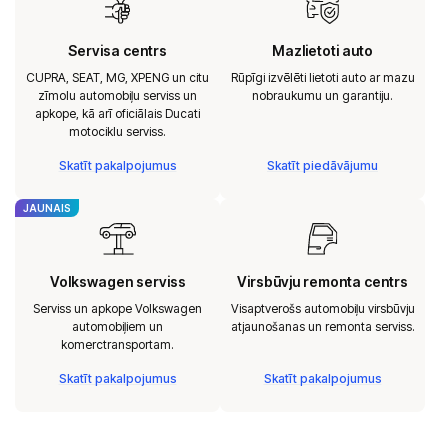
Servisa centrs
Mazlietoti auto
CUPRA, SEAT, MG, XPENG un citu
Rūpīgi izvēlēti lietoti auto ar mazu
zīmolu automobiļu serviss un
nobraukumu un garantiju.
apkope, kā arī oficiālais Ducati
motociklu serviss.
Skatīt pakalpojumus
Skatīt piedāvājumu
JAUNAIS
Volkswagen serviss
Virsbūvju remonta centrs
Serviss un apkope Volkswagen
Visaptverošs automobiļu virsbūvju
automobiļiem un
atjaunošanas un remonta serviss.
komerctransportam.
Skatīt pakalpojumus
Skatīt pakalpojumus