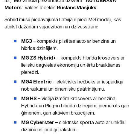
42,” MG zīmola prezentācijā uzsvēra “
AUTOBRAVA
Motors
” valdes loceklis
Ruslans Vlasjuks
.
Šobrīd mūsu piedāvājumā Latvijā ir pieci MG modeļi, kas
atbilst dažādām vajadzībām un dzīvesstilam:
MG3
– kompakts pilsētas auto ar benzīna un
hibrīda dzinējiem.
MG ZS Hybrid+
– kompakts hibrīda krosovers ar
lielisku degvielas ekonomiju un ērtu braukšanas
pieredzi.
MG4 Electric
– elektrisks hečbeks ar iespaidīgu
nobraukumu un dinamisku paātrinājumu.
MG HS
– vidēja izmēra krosovers ar benzīna,
Hybrid+ un Plug-in hibrīda dzinējiem, piemērots gan
ģimenēm, gan aktīviem braucējiem.
MG Cyberster
– elektrisks sporta auto ar unikālu
dizainu un jaudīgu raksturu.