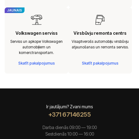
JAUNAIS
Volkswagen serviss
Virsbūvju remonta centrs
Serviss un apkope Volkswagen
Visaptverošs automobiļu virsbūvju
automobiļiem un
atjaunošanas un remonta serviss.
komerctransportam.
Skatīt pakalpojumus
Skatīt pakalpojumus
Ir jautājumi? Zvani mums
+371 67146255
Darba dienās 09:00 — 19:00
Sestdienās 10:00 — 16:00