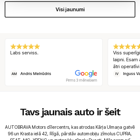
Visi jaunumi
Labs serviss.
Viss superīgi
laipni. Esam 
ātri operatīvi
Andris Melnūdris
Inguss Va
AM
IV
Pirms 3 mēnešiem
Tavs jaunais auto ir šeit
AUTOBRAVA Motors dīlercentrs, kas atrodas Kārļa Ulmaņa gatvē
96 un Krasta ielā 42, Rīgā, pārstāv automobiļu zīmolus CUPRA,