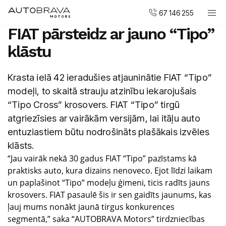
67 146 255
FIAT pārsteidz ar jauno “Tipo”
Automobiļi
klāstu
DUCATI motocikli
Pirkt jaunu
Krasta ielā 42 ieradušies atjauninātie FIAT “Tipo”
modeļi, to skaitā strauju atzinību iekarojušais
Pirkt mazlietotu
“Tipo Cross” krosovers. FIAT “Tipo” tirgū
Serviss un apkope
atgriezīsies ar vairākām versijām, lai itāļu auto
Virsbūvju remonta centrs
entuziastiem būtu nodrošināts plašākais izvēles
klāsts.
AUTOBRAVA Motors
“Jau vairāk nekā 30 gadus FIAT “Tipo” pazīstams kā
praktisks auto, kura dizains nenoveco. Ejot līdzi laikam
Uzņēmumiem
un paplašinot “Tipo” modeļu ģimeni, ticis radīts jauns
Vakances
krosovers. FIAT pasaulē šis ir sen gaidīts jaunums, kas
Kontakti
ļauj mums nonākt jaunā tirgus konkurences
segmentā,” saka “AUTOBRAVA Motors” tirdzniecības