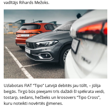
vadītājs Rihards Mežoks.
Saloni
Kārļa Ulmaņa gatvē 96
CUPRA Garage un XPENG
Krasta ielā 42
CUPRA, SEAT, MG un mazlietoti auto
Palīdzība uz ceļa
Uzlabotais FIAT “Tipo” Latvijā debitēs jau tūlīt, – jūlija
beigās. Tirgū būs pieejami trīs dažādi šī spēkrata veidi,
tostarp, sedans, hečbeks un krosovers “Tipo Cross”,
kuru noteikti novērtēs ģimenes.