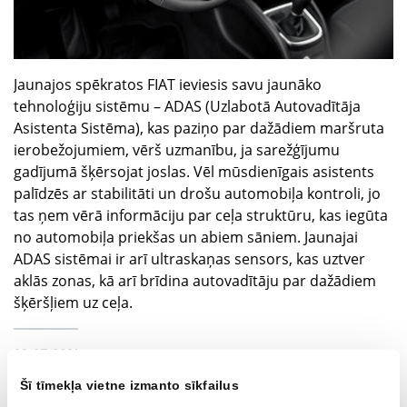
Jaunajos spēkratos FIAT ieviesis savu jaunāko
tehnoloģiju sistēmu – ADAS (Uzlabotā Autovadītāja
Asistenta Sistēma), kas paziņo par dažādiem maršruta
ierobežojumiem, vērš uzmanību, ja sarežģījumu
gadījumā šķērsojat joslas. Vēl mūsdienīgais asistents
palīdzēs ar stabilitāti un drošu automobiļa kontroli, jo
tas ņem vērā informāciju par ceļa struktūru, kas iegūta
no automobiļa priekšas un abiem sāniem. Jaunajai
ADAS sistēmai ir arī ultraskaņas sensors, kas uztver
aklās zonas, kā arī brīdina autovadītāju par dažādiem
šķēršļiem uz ceļa.
28/07/2021
Šī tīmekļa vietne izmanto sīkfailus