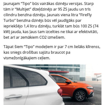
Jaunajam “Tipo” būs vairākas dzinēju versijas. Starp
tām ir “Multijet” dīzeļdzinējs ar 95 ZS jaudu un trīs
cilindru benzīna dzinēju. Jaunais viena litra “FireFly
Turbo” benzīna dzinējs būs vēl jaudīgāks par
iepriekšējo 1,4 litru dzinēju, turklāt tam būs 100 ZS (74
kW) jauda, kas ļaus tam izcelties ne tikai ar efektivitāti,
bet arī ar zemākiem CO2 izmešiem.
Tāpat šiem “Tipo” modeļiem ir par 7 cm lielāks klīrenss,
kas sniegs drošības sajūtu braucot pa
vismežonīgākajiem ceļiem.