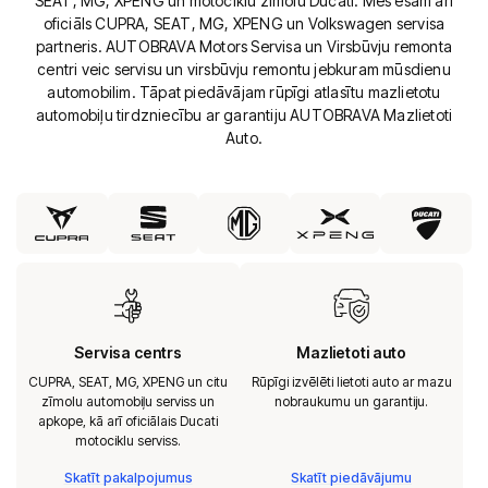
SEAT, MG, XPENG un motociklu zīmolu Ducati. Mēs esam arī
oficiāls CUPRA, SEAT, MG, XPENG un Volkswagen servisa
partneris. AUTOBRAVA Motors Servisa un Virsbūvju remonta
centri veic servisu un virsbūvju remontu jebkuram mūsdienu
automobilim. Tāpat piedāvājam rūpīgi atlasītu mazlietotu
automobiļu tirdzniecību ar garantiju AUTOBRAVA Mazlietoti
Auto.
Servisa centrs
Mazlietoti auto
CUPRA, SEAT, MG, XPENG un citu
Rūpīgi izvēlēti lietoti auto ar mazu
zīmolu automobiļu serviss un
nobraukumu un garantiju.
apkope, kā arī oficiālais Ducati
motociklu serviss.
Skatīt pakalpojumus
Skatīt piedāvājumu