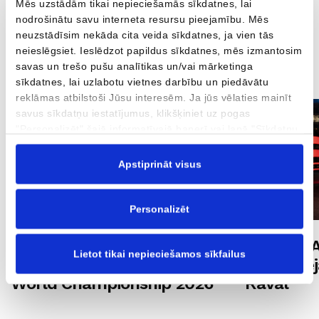
Mēs uzstādām tikai nepieciešamās sīkdatnes, lai
nodrošinātu savu interneta resursu pieejamību. Mēs
neuzstādīsim nekāda cita veida sīkdatnes, ja vien tās
neieslēgsiet. Ieslēdzot papildus sīkdatnes, mēs izmantosim
Vēl
savas un trešo pušu analītikas un/vai mārketinga
sīkdatnes, lai uzlabotu vietnes darbību un piedāvātu
reklāmas atbilstoši Jūsu interesēm. Ja jūs vēlaties mainīt
savus sīkdatņu iestatījumus, klikšķiniet uz pogas
"Personalizēt" šajā informatīvajā banerī vai lapā "Sīkdatņu
politika". Vairāk informācijas par sīkdatnēm ir pieejama
šajā informatīvajā banerī un mūsu Sīkdatņu politikā.
Apstiprināt visus
Personalizēt
AUTOBRAVA Motors un
AUTOBRA
Lietot tikai nepieciešamos sīkfailus
CUPRA atbalsta Calisthenics
prezentē
World Championship 2026
Raval