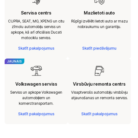
Servisa centrs
Mazlietoti auto
CUPRA, SEAT, MG, XPENG un citu
Rūpīgi izvēlēti lietoti auto ar mazu
zīmolu automobiļu serviss un
nobraukumu un garantiju.
apkope, kā arī oficiālais Ducati
motociklu serviss.
Skatīt pakalpojumus
Skatīt piedāvājumu
JAUNAIS
Volkswagen serviss
Virsbūvju remonta centrs
Serviss un apkope Volkswagen
Visaptverošs automobiļu virsbūvju
automobiļiem un
atjaunošanas un remonta serviss.
komerctransportam.
Skatīt pakalpojumus
Skatīt pakalpojumus