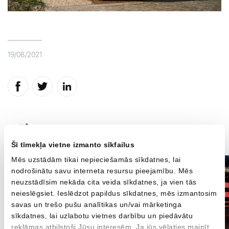
19/08/2021
Vēl
Šī tīmekļa vietne izmanto sīkfailus
Mēs uzstādām tikai nepieciešamās sīkdatnes, lai
nodrošinātu savu interneta resursu pieejamību. Mēs
neuzstādīsim nekāda cita veida sīkdatnes, ja vien tās
neieslēgsiet. Ieslēdzot papildus sīkdatnes, mēs izmantosim
savas un trešo pušu analītikas un/vai mārketinga
sīkdatnes, lai uzlabotu vietnes darbību un piedāvātu
reklāmas atbilstoši Jūsu interesēm. Ja jūs vēlaties mainīt