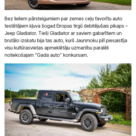
Bez lieliem pārsteigumiem par zemes ceļu favorītu auto
testētājiem kļuva šogad Eiropas tirgū debitējušais pikaps –
Jeep Gladiator. Tieši Gladiator ar saviem gabarītiem un
brutālo izskatu bija tas auto, kurš Jaunmoku pilī piesaistīja
visu kultūrasvietas apmeklētāju uzmanību paralēli
notiekošajam “Gada auto” konkursam.