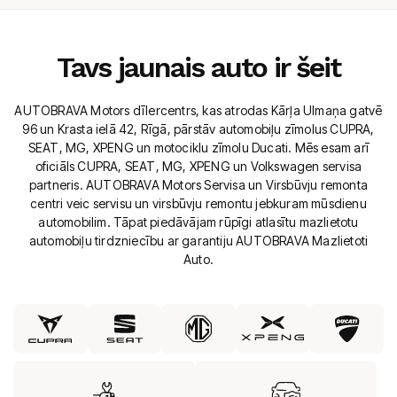
Tavs jaunais auto ir šeit
AUTOBRAVA Motors dīlercentrs, kas atrodas Kārļa Ulmaņa gatvē
96 un Krasta ielā 42, Rīgā, pārstāv automobiļu zīmolus CUPRA,
SEAT, MG, XPENG un motociklu zīmolu Ducati. Mēs esam arī
oficiāls CUPRA, SEAT, MG, XPENG un Volkswagen servisa
partneris. AUTOBRAVA Motors Servisa un Virsbūvju remonta
centri veic servisu un virsbūvju remontu jebkuram mūsdienu
automobilim. Tāpat piedāvājam rūpīgi atlasītu mazlietotu
automobiļu tirdzniecību ar garantiju AUTOBRAVA Mazlietoti
Auto.