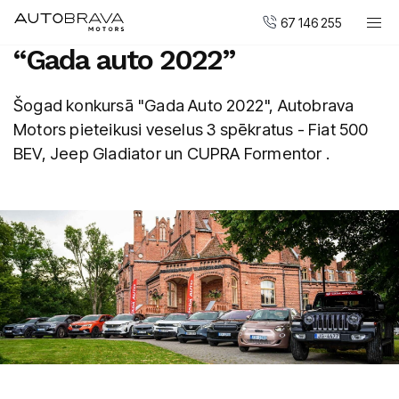
67 146 255
“Gada auto 2022”
Automobiļi
Šogad konkursā "Gada Auto 2022", Autobrava
DUCATI motocikli
Motors pieteikusi veselus 3 spēkratus - Fiat 500
Pirkt jaunu
BEV, Jeep Gladiator un CUPRA Formentor .
Pirkt mazlietotu
Serviss un apkope
Virsbūvju remonta centrs
AUTOBRAVA Motors
Uzņēmumiem
Vakances
Kontakti