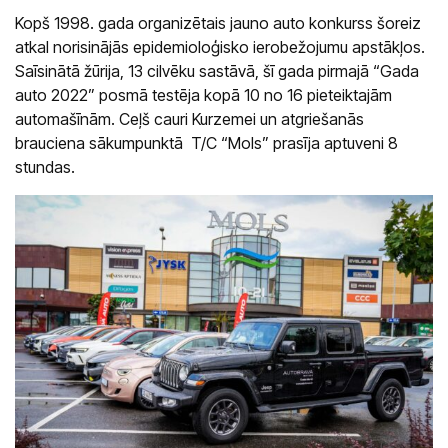
Saloni
Kopš 1998. gada organizētais jauno auto konkurss šoreiz
atkal norisinājās epidemioloģisko ierobežojumu apstākļos.
Kārļa Ulmaņa gatvē 96
Saīsinātā žūrija, 13 cilvēku sastāvā, šī gada pirmajā “Gada
CUPRA Garage un XPENG
auto 2022” posmā testēja kopā 10 no 16 pieteiktajām
Krasta ielā 42
automašīnām. Ceļš cauri Kurzemei un atgriešanās
CUPRA, SEAT, MG un mazlietoti auto
brauciena sākumpunktā T/C “Mols” prasīja aptuveni 8
Palīdzība uz ceļa
stundas.