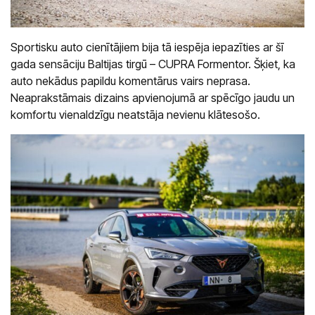
Sportisku auto cienītājiem bija tā iespēja iepazīties ar šī
gada sensāciju Baltijas tirgū – CUPRA Formentor. Šķiet, ka
auto nekādus papildu komentārus vairs neprasa.
Neaprakstāmais dizains apvienojumā ar spēcīgo jaudu un
komfortu vienaldzīgu neatstāja nevienu klātesošo.