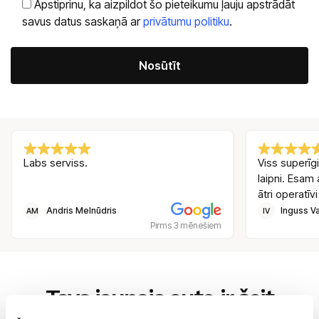
Apstiprinu, ka aizpildot šo pieteikumu ļauju apstrādāt
savus datus saskaņā ar
privātumu politiku
.
Alternative:
Labs serviss.
Viss superīgi
laipni. Esam 
ātri operatīvi
Andris Melnūdris
Inguss Va
AM
IV
Pirms 3 mēnešiem
Tavs jaunais auto ir šeit