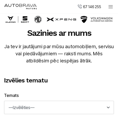
67 146 255
Automobiļi
Sazinies ar mums
DUCATI motocikli
Pirkt jaunu
Ja tev ir jautājumi par mūsu automobiļiem, servisu
Pirkt mazlietotu
vai piedāvājumiem — raksti mums. Mēs
Serviss un apkope
atbildēsim pēc iespējas ātrāk.
Virsbūvju remonta centrs
Izvēlies tematu
AUTOBRAVA Motors
Uzņēmumiem
Temats
Vakances
Kontakti