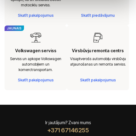
motociklu serviss.
Skatīt pakalpojumus
Skatīt piedāvājumu
JAUNAIS
Volkswagen serviss
Virsbūvju remonta centrs
Serviss un apkope Volkswagen
Visaptverošs automobiļu virsbūvju
automobiļiem un
atjaunošanas un remonta serviss.
komerctransportam.
Skatīt pakalpojumus
Skatīt pakalpojumus
Ir jautājumi? Zvani mums
+371 67146255