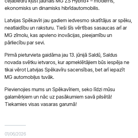
ceļabiedru kļūst jaunais MG ZS Hybrid+ – moderns,
ekonomisks un dinamisks hibrīdautomobilis.
Latvijas Spēkavīri jau gadiem iedvesmo skatītājus ar spēku,
neatlaidību un raksturu. Tieši šīs vērtības sasaucas arī ar
MG zīmolu, kas apvieno inovācijas, pieejamību un
pārliecību par sevi.
Pirmā pieturvieta gaidāma jau 13. jūnijā Saldū, Saldus
novada svētku ietvaros, kur apmeklētājiem būs iespēja ne
tikai vērot Latvijas Spēkavīru sacensības, bet arī iepazīt
MG automobiļus tuvāk.
Pievienojies mums un Spēkavīriem, seko līdzi mūsu
galamērķiem un nāc uz pasākumiem savā pilsētā!
Tiekamies visas vasaras garumā!
01/06/2026