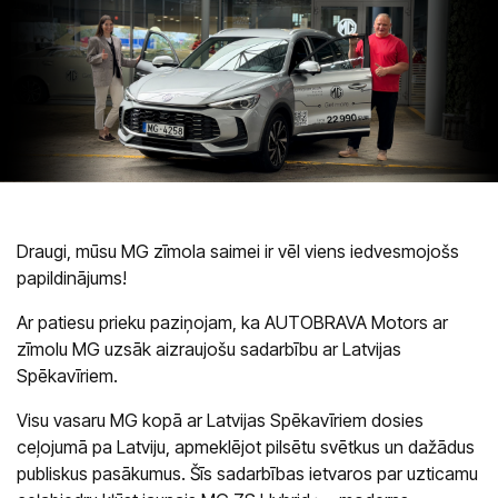
Saloni
Kārļa Ulmaņa gatvē 96
CUPRA Garage un XPENG
Krasta ielā 42
CUPRA, SEAT, MG un mazlietoti auto
Palīdzība uz ceļa
Draugi, mūsu MG zīmola saimei ir vēl viens iedvesmojošs
papildinājums!
Ar patiesu prieku paziņojam, ka AUTOBRAVA Motors ar
zīmolu MG uzsāk aizraujošu sadarbību ar Latvijas
Spēkavīriem.
Visu vasaru MG kopā ar Latvijas Spēkavīriem dosies
ceļojumā pa Latviju, apmeklējot pilsētu svētkus un dažādus
publiskus pasākumus. Šīs sadarbības ietvaros par uzticamu