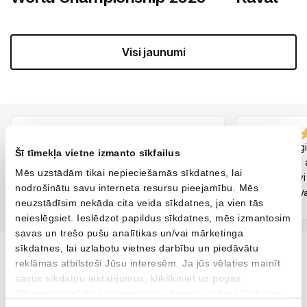
Visi jaunumi
Labs serviss.
Viss superīgi
Šī tīmekļa vietne izmanto sīkfailus
laipni. Esam 
Mēs uzstādām tikai nepieciešamās sīkdatnes, lai
ātri operatīvi
nodrošinātu savu interneta resursu pieejamību. Mēs
Andris Melnūdris
Inguss Va
AM
IV
neuzstādīsim nekāda cita veida sīkdatnes, ja vien tās
Pirms 3 mēnešiem
neieslēgsiet. Ieslēdzot papildus sīkdatnes, mēs izmantosim
savas un trešo pušu analītikas un/vai mārketinga
sīkdatnes, lai uzlabotu vietnes darbību un piedāvātu
reklāmas atbilstoši Jūsu interesēm. Ja jūs vēlaties mainīt
Tavs jaunais auto ir šeit
savus sīkdatņu iestatījumus, klikšķiniet uz pogas
"Personalizēt" šajā informatīvajā banerī vai lapā "Sīkdatņu