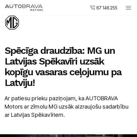
67 146 255
Automobiļi
DUCATI motocikli
Pirkt jaunu
Spēcīga draudzība: MG un
Pirkt mazlietotu
Latvijas Spēkavīri uzsāk
Serviss un apkope
kopīgu vasaras ceļojumu pa
Virsbūvju remonta centrs
Latviju!
AUTOBRAVA Motors
Ar patiesu prieku paziņojam, ka AUTOBRAVA
Uzņēmumiem
Motors ar zīmolu MG uzsāk aizraujošu sadarbību
ar Latvijas Spēkavīriem.
Vakances
Kontakti