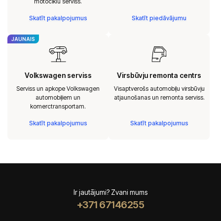
motociklu serviss.
Skatīt pakalpojumus
Skatīt piedāvājumu
JAUNAIS
Volkswagen serviss
Virsbūvju remonta centrs
Serviss un apkope Volkswagen
Visaptverošs automobiļu virsbūvju
automobiļiem un
atjaunošanas un remonta serviss.
komerctransportam.
Skatīt pakalpojumus
Skatīt pakalpojumus
Ir jautājumi? Zvani mums
+371 67146255